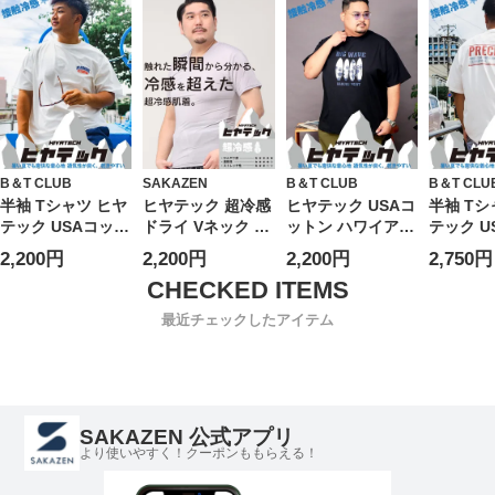
繍 涼しい 春 夏 大
ケット付き トップ
ン 大きいサイズ
ズ メン
きいサイズ メンズ
ス カジュアルシャ
メンズ
ツ 冷感 涼しい 紫
外線対策 春 夏
B＆T CLUB
SAKAZEN
B＆T CLUB
B＆T CLU
半袖 Tシャツ ヒヤ
ヒヤテック 超冷感
ヒヤテック USAコ
半袖 Tシ
テック USAコット
ドライ Vネック 半
ットン ハワイアン
テック U
ン 刺繍 クルーネ
袖 Tシャツ 節電 ク
クルーネック 半袖
ン アニ
2,200円
2,200円
2,200円
2,750円
ック トップス シ
ールビズ
Tシャツ Sorona
ト クル
ンプル 春 夏 大き
SAKAZEN サカゼ
大きいサイズ メン
トップス
いサイズ メンズ
ン 大きいサイズ
ズ
春 夏 大
最近チェックしたアイテム
メンズ
ズ メン
SAKAZEN 公式アプリ
より使いやすく！クーポンももらえる！