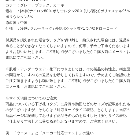
カラー：グレー、ブラック、カーキ
素材 ：[本体]ナイロン80％ ポリウレタン20％ [リブ部分]ポリエステル95％
ポリウレタン5％
原産国：中国
仕様 ：冷感 / クルーネック / 外側ポケット数×1つ / 裾ドローコード
付属品を損失された場合や、タグを切り離し・紛失された場合には、返品を
承ることができなくなってしまいますので、何卒、予めご了承くださいます
ようお願いいたします。ご不明な点がございましたらご購入前にメール・お
電話にてご相談下さい。
※肌着・アンダーウェア・靴下につきましては、その製品の特性上、衛生面
の問題から、すべての返品をお断りしておりますので、予めよくご確認の上
ご注文頂きますようお願い致します。ご不明な点がございましたらご購入前
にメール・お電話にてご相談下さい。
※サイズ項目についてのご注意
商品についている下げ札（タグ）に身長や胸囲などのサイズが記載されたも
のがございますが、そちらは「対応ヌードサイズ表記」となります。当店の
商品ページに記載しております商品そのものを採寸した【実寸サイズ表記
（仕上がり寸法】とは異なる表記となりますので、ご注意ください。
例：「ウエスト」と「メーカー対応ウエスト」の違い