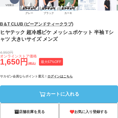
VIDEO
グレー
ブラック
カーキ
B＆T CLUB (ビーアンドティークラブ)
ヒヤテック 超冷感ピケ メッシュポケット 半袖 Tシ
ャツ 大きいサイズ メンズ
4,950円
オンラインストア価格
1,650円
最大67%OFF
(税込)
サカゼン会員ならポイント還元！
ログインはこちら
カートに入れる
店舗在庫を見る
お気に入り登録する