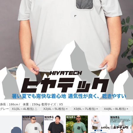
身長：186cm / 体重：150kg 着用サイズ：X5
グレー
X1(3L～4L相当) △
X2(4L～5L相当) ×
X3(6L～7L相当) ×
X4(8L～9L相当) ×