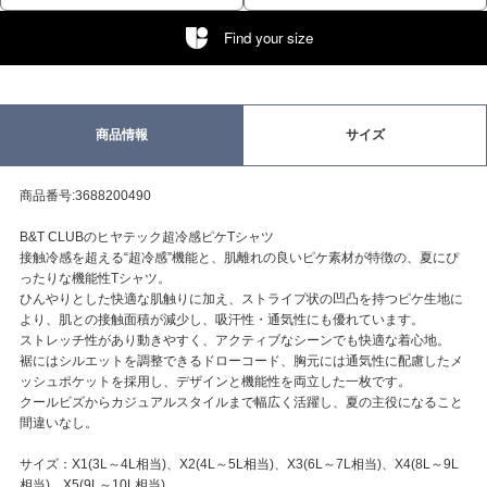
Find your size
商品情報
サイズ
商品番号:3688200490
B&T CLUBのヒヤテック超冷感ピケTシャツ
接触冷感を超える“超冷感”機能と、肌離れの良いピケ素材が特徴の、夏にぴ
ったりな機能性Tシャツ。
ひんやりとした快適な肌触りに加え、ストライプ状の凹凸を持つピケ生地に
より、肌との接触面積が減少し、吸汗性・通気性にも優れています。
ストレッチ性があり動きやすく、アクティブなシーンでも快適な着心地。
裾にはシルエットを調整できるドローコード、胸元には通気性に配慮したメ
ッシュポケットを採用し、デザインと機能性を両立した一枚です。
クールビズからカジュアルスタイルまで幅広く活躍し、夏の主役になること
間違いなし。
サイズ：X1(3L～4L相当)、X2(4L～5L相当)、X3(6L～7L相当)、X4(8L～9L
相当)、X5(9L～10L相当)