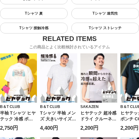
Tシャツ 夏
Tシャツ 通気性
Tシャツ 接触冷感
Tシャツ ストレッチ
この商品とよく比較検討されているアイテム
B＆T CLUB
B＆T CLUB
SAKAZEN
B＆T CLU
半袖 Tシャツ ヒヤ
Tシャツ 半袖 メン
ヒヤテック 超冷感
ヒヤテッ
テック 冷感 ポン
ズ 大きいサイズ
ドライ クルーネッ
ポンチ C
チ クルーネック
ヒヤテック 超冷感
ク 半袖 Tシャツ 節
バックプ
2,750円
4,400円
2,200円
2,200円
MOUNTAINS トッ
ストレッチ UVカ
電 クールビズ
ルーネック
プス プリント 刺
ット メッシュ ポ
SAKAZEN サカゼ
シャツ 