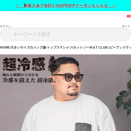
＼ 新規入会で合計1,550円OFFクーポンもらえる ／
ログイン
カート
HOME
大きいサイズのメンズ服
トップス
Tシャツ/カットソー
B＆T CLUB (ビーアンドテ