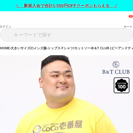
＼ 新規入会で合計1,550円OFFクーポンもらえる ／
ログイン
カート
HOME
大きいサイズのメンズ服
トップス
Tシャツ/カットソー
B＆T CLUB (ビーアンドテ