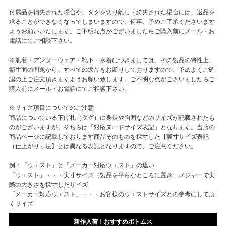
付属品を損失された場合や、タグを切り離し・紛失された場合には、返品を
承ることができなくなってしまいますので、何卒、予めご了承くださいます
ようお願いいたします。ご不明な点がございましたらご購入前にメール・お
電話にてご相談下さい。
※肌着・アンダーウェア・靴下・水着につきましては、その製品の特性上、
衛生面の問題から、すべての返品をお断りしておりますので、予めよくご確
認の上ご注文頂きますようお願い致します。ご不明な点がございましたらご
購入前にメール・お電話にてご相談下さい。
※サイズ項目についてのご注意
商品についている下げ札（タグ）に身長や胸囲などのサイズが記載されたも
のがございますが、そちらは「対応ヌードサイズ表記」となります。当店の
商品ページに記載しております商品そのものを採寸した【実寸サイズ表記
（仕上がり寸法】とは異なる表記となりますので、ご注意ください。
例：「ウエスト」と「メーカー対応ウエスト」の違い
「ウエスト」・・・実寸サイズ（製品を平らなところに置き、メジャーで実
際の大きさを採寸したサイズ
「メーカー対応ウエスト」・・・お客様のウエストサイズとの参考にして頂
くサイズ
新作入荷！おすすめボトムス