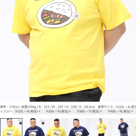
身長：178cm / 体重105kg / B：113 / W：105 / H：108 / S：28.0cm 着用サイズ：X1(3L～4L相
イエロー
X1(3L～4L相当) ×
X2(4L～5L相当) ×
X3(6L～7L相当) ×
X4(8L～9L相当) ×