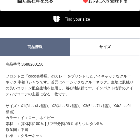
店舗在庫を見る
お気に入り登録する
Find your size
商品情報
サイズ
商品番号:3688200150
フロントに「coco壱番屋」のカレー をプリントしたアイキャッチなクルー
ネック 半袖 Tシャツです。首元はベーシックなクルーネック。生地に肌触り
の良いコットン配合生地を使用し、着心地抜群です。インパクト抜群のアイ
テムでコーデの主役になる一枚です。
サイズ：X1(3L～4L相当)、X2(4L～5L相当)、X3(6L～7L相当)、X4(8L～9L
相当)
カラー：イエロー、ネイビー
素材 ：[本体]綿100％ [リブ部分]綿95％ ポリウレタン5％
原産国：中国
仕様 ：クルーネック