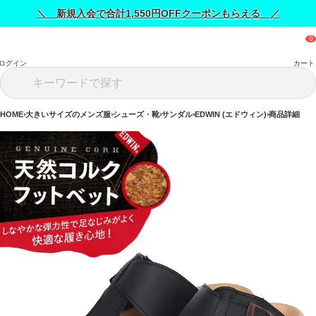
＼ 新規入会で合計1,550円OFFクーポンもらえる ／
ログイン
カート
HOME
大きいサイズのメンズ服
シューズ・靴
サンダル
EDWIN (エドウィン)
商品詳細