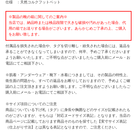
仕様 ：天然コルクフットベット
※製品の靴の箱に関してのご案内※
当店では、納品時または検品段階で大きな破損や汚れがあった場合、代
用の箱でお送りする場合がございます。あらかじめご了承の上、ご購入
をお願い致します。
付属品を損失された場合や、タグを切り離し・紛失された場合には、返品を
承ることができなくなってしまいますので、何卒、予めご了承くださいます
ようお願いいたします。ご不明な点がございましたらご購入前にメール・お
電話にてご相談下さい。
※肌着・アンダーウェア・靴下・水着につきましては、その製品の特性上、
衛生面の問題から、すべての返品をお断りしておりますので、予めよくご確
認の上ご注文頂きますようお願い致します。ご不明な点がございましたらご
購入前にメール・お電話にてご相談下さい。
※サイズ項目についてのご注意
商品についている下げ札（タグ）に身長や胸囲などのサイズが記載されたも
のがございますが、そちらは「対応ヌードサイズ表記」となります。当店の
商品ページに記載しております商品そのものを採寸した【実寸サイズ表記
（仕上がり寸法】とは異なる表記となりますので、ご注意ください。