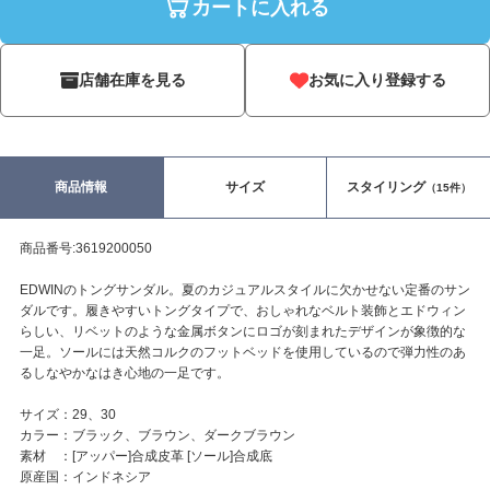
カートに入れる
店舗在庫を見る
お気に入り登録する
商品情報
サイズ
スタイリング
（15件）
商品番号:3619200050
EDWINのトングサンダル。夏のカジュアルスタイルに欠かせない定番のサン
ダルです。履きやすいトングタイプで、おしゃれなベルト装飾とエドウィン
らしい、リベットのような金属ボタンにロゴが刻まれたデザインが象徴的な
一足。ソールには天然コルクのフットベッドを使用しているので弾力性のあ
るしなやかなはき心地の一足です。
サイズ：29、30
カラー：ブラック、ブラウン、ダークブラウン
素材 ：[アッパー]合成皮革 [ソール]合成底
原産国：インドネシア