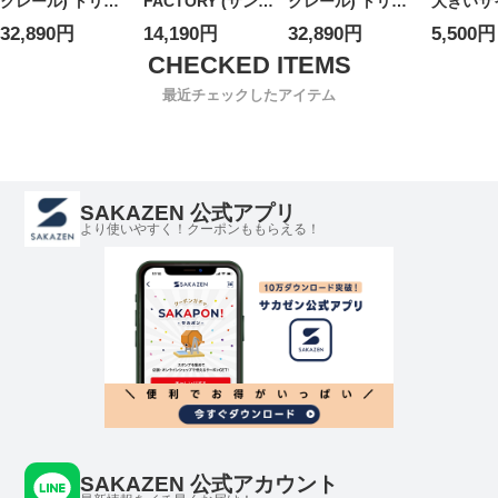
クレール) トリコ
FACTORY (サンダ
クレール) トリコ
大きいサ
ロール スライドサ
ルファクトリー)
ロール スライドサ
ブル柄 
32,890円
14,190円
32,890円
5,500円
ンダル BASILE
メンズ サンダル
ンダル BASILE
スライド
SLIDES
ストラップ グルカ
SLIDES
CROCS
MC4C0003001A4
サンダル
MC4C0003001A4
MARBLE
最近チェックしたアイテム
9
TSFM7473VACC
9 メンズ
靴 サンダ
ワーサン
リー 海 
夏
SAKAZEN 公式アプリ
より使いやすく！クーポンももらえる！
SAKAZEN 公式アカウント