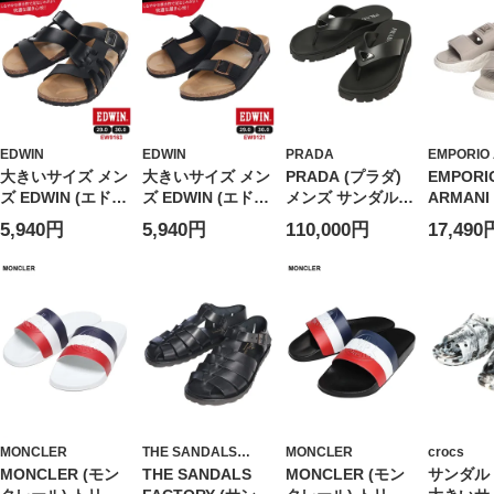
EDWIN
EDWIN
PRADA
EMPORIO
大きいサイズ メン
大きいサイズ メン
PRADA (プラダ)
EMPORI
ズ EDWIN (エドウ
ズ EDWIN (エドウ
メンズ サンダル
ARMANI
ィン) 天然コルク
ィン) 天然コルク
ワンポイント ラバ
リオアル
5,940円
5,940円
110,000円
17,490
ベルトサンダル
ダブルベルト サン
ー トングサンダル
EA7 デ
ダル
PR2Y31303LKK
ル ベルト
ツ サン
EA7XBR
9 メンズ
MONCLER
THE SANDALS
MONCLER
crocs
FACTORY
MONCLER (モン
THE SANDALS
MONCLER (モン
サンダル