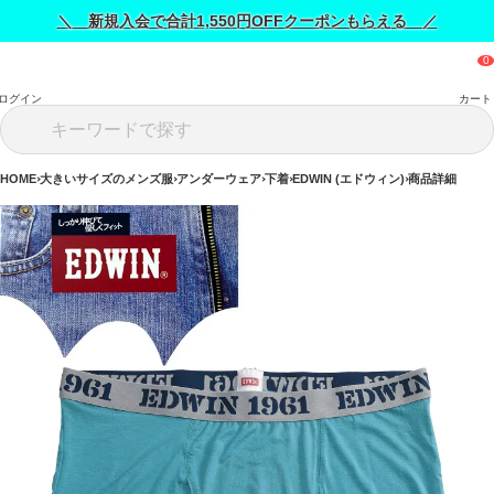
＼ 新規入会で合計1,550円OFFクーポンもらえる ／
ログイン
カート
HOME
大きいサイズのメンズ服
アンダーウェア
下着
EDWIN (エドウィン)
商品詳細