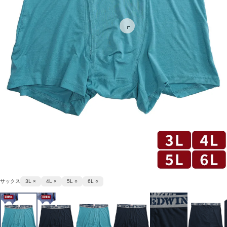
サックス
3L ×
4L ×
5L ○
6L ○