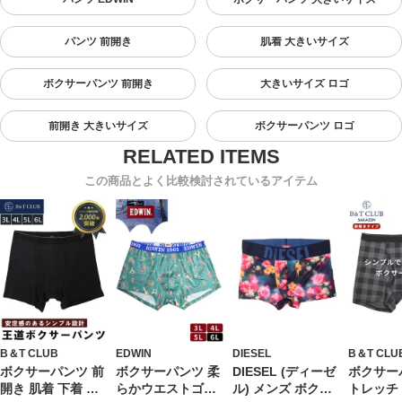
パンツ 前開き
肌着 大きいサイズ
ボクサーパンツ 前開き
大きいサイズ ロゴ
前開き 大きいサイズ
ボクサーパンツ ロゴ
この商品とよく比較検討されているアイテム
B＆T CLUB
EDWIN
DIESEL
B＆T CLU
ボクサーパンツ 前
ボクサーパンツ 柔
DIESEL (ディーゼ
ボクサー
開き 肌着 下着 パ
らかウエストゴム
ル) メンズ ボクサ
トレッチ