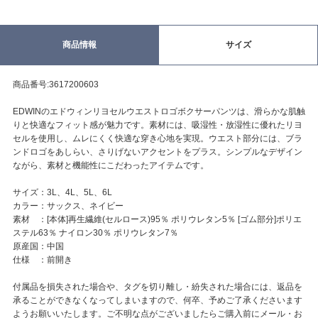
商品情報
サイズ
商品番号:3617200603
EDWINのエドウィンリヨセルウエストロゴボクサーパンツは、滑らかな肌触
りと快適なフィット感が魅力です。素材には、吸湿性・放湿性に優れたリヨ
セルを使用し、ムレにくく快適な穿き心地を実現。ウエスト部分には、ブラ
ンドロゴをあしらい、さりげないアクセントをプラス。シンプルなデザイン
ながら、素材と機能性にこだわったアイテムです。
サイズ：3L、4L、5L、6L
カラー：サックス、ネイビー
素材 ：[本体]再生繊維(セルロース)95％ ポリウレタン5％ [ゴム部分]ポリエ
ステル63％ ナイロン30％ ポリウレタン7％
原産国：中国
仕様 ：前開き
付属品を損失された場合や、タグを切り離し・紛失された場合には、返品を
承ることができなくなってしまいますので、何卒、予めご了承くださいます
ようお願いいたします。ご不明な点がございましたらご購入前にメール・お