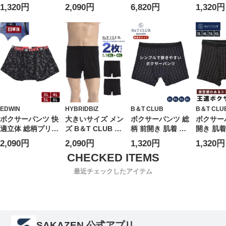
ンツ シンプル ボ
総柄 前閉じ 肌着
ーパンツ フラワー
肌着 下着
1,320円
2,090円
6,820円
1,320円
クサーブリーフ ト
下着 大きいサイズ
プリント ウエスト
ル インナ
ランクス 大きいサ
メンズ 3L 4L 5L
ロゴ 前閉じ パン
ダーウェ
イズ メンズ B＆T
6L
ツ
サイズ メ
CLUB ビーアンド
DSA179010TJBX
ジネス 3L
ティークラブ 3L
6L
4L 5L 6L
EDWIN
HYBRIDBIZ
B＆T CLUB
B＆T CLU
ボクサーパンツ 快
大きいサイズ メン
ボクサーパンツ 総
ボクサー
適立体 総柄プリン
ズ B＆T CLUB ビ
柄 前開き 肌着 下
開き 肌着
ト 前開き 肌着 下
ーアンドティーク
着 プリント シン
ンツ シン
2,090円
2,090円
1,320円
1,320円
着 ストレッチ 優
ラブ 通年肌着 無
プル 大きいサイズ
クサーブ
しい 柄 パンツ 大
地ニット 前開き
メンズ ビジネス
ランクス
きいサイズ メンズ
トランクス 2枚セ
3L 4L 5L 6L
イズ メン
最近チェックしたアイテム
EDWIN エドウィ
ット INALL 3L 4L
CLUB 
ン 3L 4L 5L 6L
5L 6L 7L 8L
ティークラ
4L 5L 6L
SAKAZEN 公式アプリ