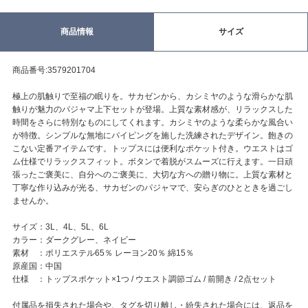
商品情報
サイズ
商品番号:3579201704
極上の肌触りで至福の眠りを。サカゼンから、カシミヤのような滑らかな肌
触りが魅力のパジャマ上下セットが登場。上質な素材感が、リラックスした
時間をさらに特別なものにしてくれます。カシミヤのような柔らかな風合い
が特徴。シンプルな無地にパイピングを施した洗練されたデザイン。飽きの
こない定番アイテムです。トップスには便利なポケット付き。ウエストはゴ
ム仕様でリラックスフィット。ボタンで着脱がスムーズに行えます。一日頑
張ったご褒美に、自分へのご褒美に、大切な方への贈り物に。上質な素材と
丁寧な作り込みが光る、サカゼンのパジャマで、安らぎのひとときを過ごし
ませんか。
サイズ：3L、4L、5L、6L
カラー：ダークグレー、ネイビー
素材 ：ポリエステル65％ レーヨン20％ 綿15％
原産国：中国
仕様 ：トップスポケット×1つ / ウエスト調節ゴム / 前開き / 2点セット
付属品を損失された場合や、タグを切り離し・紛失された場合には、返品を