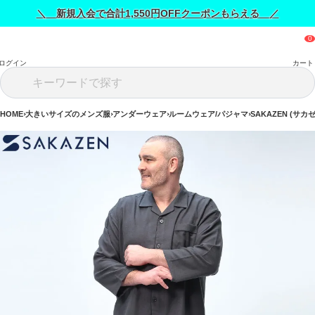
＼ 新規入会で合計1,550円OFFクーポンもらえる ／
ログイン
カート
HOME
大きいサイズのメンズ服
アンダーウェア
ルームウェア/パジャマ
SAKAZEN (サカ