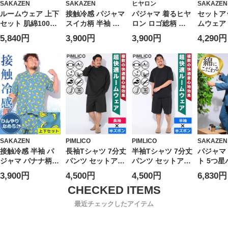
SAKAZEN
SAKAZEN
ヒヤロン
SAKAZEN
ルームウェア 上下
接触冷感 パジャマ
パジャマ 着るヒヤ
セットア
セット 肌綿100％
スイカ柄 半袖 七
ロン ロゴ総柄 背
ムウェア
無地 長袖 七分丈
分丈 部屋着 パジ
あて接触冷感 七分
大きいサ
5,840円
3,900円
3,900円
4,290円
パンツ 部屋着 パ
ャマ ルームウェア
丈 部屋着 上下セ
ロゴ バ
ジャマ コットン
上下セット プリン
ット 半袖 涼しい
ト 総メッ
オールシーズン 大
ト 春 夏 大きいサ
3L 4L 5L 6L 大き
ットソー
きいサイズ メンズ
イズ メンズ
いサイズ メンズ
ツ 上下
SAKAZ
ン
SAKAZEN
PIMLICO
PIMLICO
SAKAZEN
接触冷感 半袖 パ
長袖Tシャツ 7分丈
半袖Tシャツ 7分丈
パジャマ
ジャマ バナナ柄
パンツ セットアッ
パンツ セットアッ
ト 5つ
部屋着 パジャマ
プ WEB限定 スト
プ WEB限定 スト
綿100%
3,900円
4,500円
4,500円
6,830円
上下セット 七分丈
レッチ 吸水速乾
レッチ 吸水速乾
ウェーブ
涼しい 春 夏 ター
部屋着 パジャマ
部屋着 パジャマ
ゼ ヘン
コイズ ネイビー
ルームウェア シン
ルームウェア シン
部屋着 長
最近チェックしたアイテム
3L 4L 5L 6L 大き
プル 上下セット
プル 上下セット
地 ふんわ
いサイズ メンズ
大きいサイズ メン
大きいサイズ メン
ゼント 