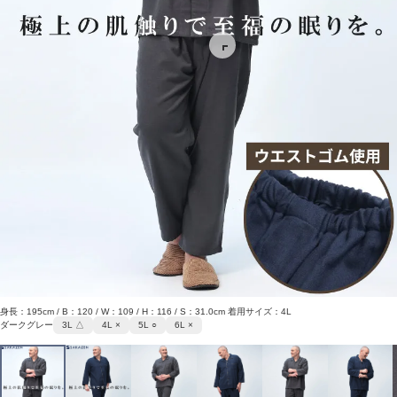
身長：195cm / B：120 / W：109 / H：116 / S：31.0cm 着用サイズ：4L
ダークグレー
3L △
4L ×
5L ○
6L ×