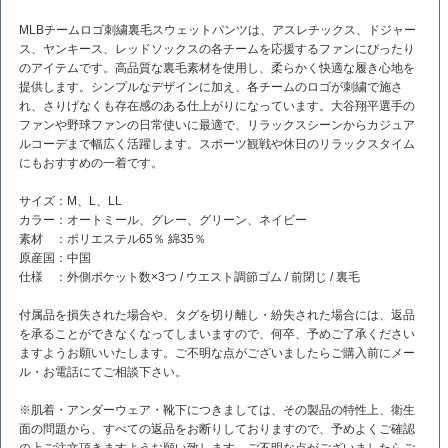
MLBチームロゴ刺繍裏毛スウェットパンツは、アスレチックス、ドジャー
ス、ヤンキース、レッドソックスの各チームを応援するファンにぴったり
のアイテムです。高品質な裏毛素材を使用し、柔らかく快適な履き心地を
提供します。シンプルなデザインに加え、各チームのロゴが刺繍で施さ
れ、さりげなくも存在感のある仕上がりになっています。大谷翔平選手の
ファンや野球ファンの日常使いに最適で、リラックスシーンからカジュア
ルコーデまで幅広く活躍します。スポーツ観戦や休日のリラックスタイム
にもおすすめの一着です。
サイズ：M、L、LL
カラー：オートミール、グレー、グリーン、ネイビー
素材 ：ポリエステル65％ 綿35％
原産国：中国
仕様 ：外側ポケット数×3つ / ウエスト調節ゴム / 前閉じ / 裏毛
付属品を損失された場合や、タグを切り離し・紛失された場合には、返品
を承ることができなくなってしまいますので、何卒、予めご了承ください
ますようお願いいたします。ご不明な点がございましたらご購入前にメー
ル・お電話にてご相談下さい。
※肌着・アンダーウェア・靴下につきましては、その製品の特性上、衛生
面の問題から、すべての返品をお断りしておりますので、予めよくご確認
の上ご注文頂きますようお願い致します。ご不明な点がございましたらご