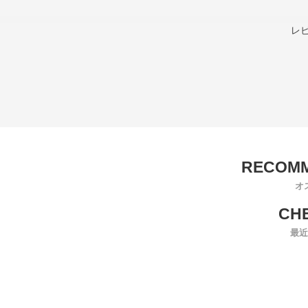
レ
オ
最近