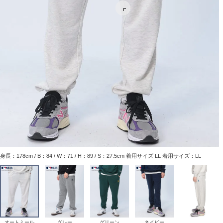
身長：178cm / B：84 / W：71 / H：89 / S：27.5cm 着用サイズ LL 着用サイズ：LL
オートミール
グレー
グリーン
ネイビー