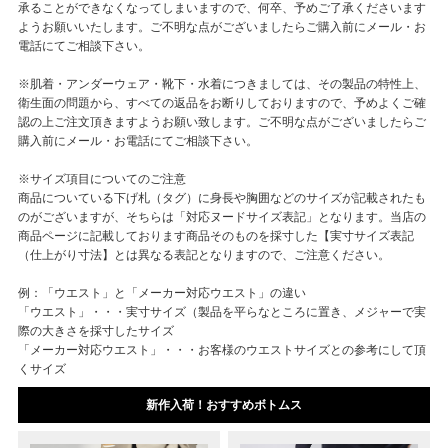
承ることができなくなってしまいますので、何卒、予めご了承くださいます
ようお願いいたします。ご不明な点がございましたらご購入前にメール・お
電話にてご相談下さい。
※肌着・アンダーウェア・靴下・水着につきましては、その製品の特性上、
衛生面の問題から、すべての返品をお断りしておりますので、予めよくご確
認の上ご注文頂きますようお願い致します。ご不明な点がございましたらご
購入前にメール・お電話にてご相談下さい。
※サイズ項目についてのご注意
商品についている下げ札（タグ）に身長や胸囲などのサイズが記載されたも
のがございますが、そちらは「対応ヌードサイズ表記」となります。当店の
商品ページに記載しております商品そのものを採寸した【実寸サイズ表記
（仕上がり寸法】とは異なる表記となりますので、ご注意ください。
例：「ウエスト」と「メーカー対応ウエスト」の違い
「ウエスト」・・・実寸サイズ（製品を平らなところに置き、メジャーで実
際の大きさを採寸したサイズ
「メーカー対応ウエスト」・・・お客様のウエストサイズとの参考にして頂
くサイズ
新作入荷！おすすめボトムス