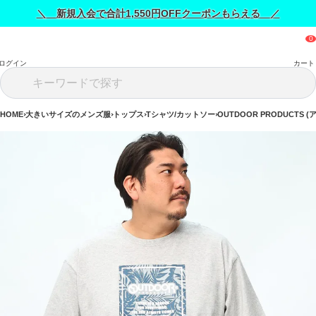
＼ 新規入会で合計1,550円OFFクーポンもらえる ／
ログイン
カート
HOME
大きいサイズのメンズ服
トップス
Tシャツ/カットソー
OUTDOOR PRODUCTS