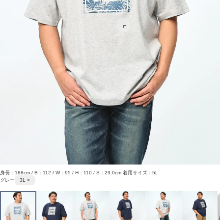
身長：188cm / B：112 / W：95 / H：110 / S：29.0cm 着用サイズ：5L
グレー
3L ×