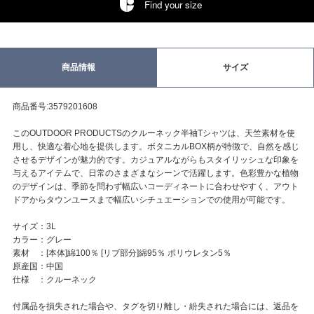
Find your size
商品情報
サイズ
商品番号:3579201608
このOUTDOOR PRODUCTSのクルーネック半袖Tシャツは、天竺素材を使
用し、快適な着心地を提供します。ボタニカルBOX柄が特徴で、自然を感じ
させるデザインが魅力的です。カジュアルながらもスタイリッシュな印象を
与えるアイテムで、日常のさまざまなシーンで活躍します。色彩豊かな植物
のデザインは、季節を問わず幅広いコーディネートに合わせやすく、アウト
ドアからタウンユースまで幅広いシチュエーションでの使用が可能です。
サイズ：3L
カラー：グレー
素材 ：[本体]綿100％ [リブ部分]綿95％ ポリウレタン5％
原産国：中国
仕様 ：クルーネック
付属品を損失された場合や、タグを切り離し・紛失された場合には、返品を