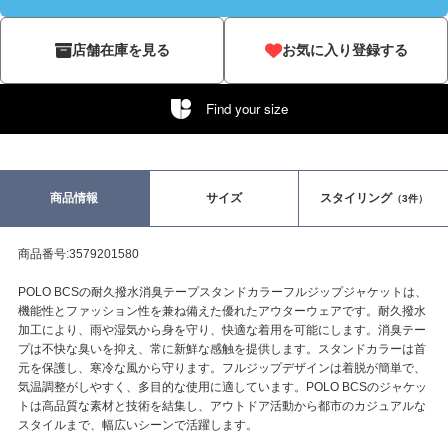
店舗在庫を見る
お気に入り登録する
Find your size
商品情報
サイズ
スタイリング
（3件）
商品番号:3579201580
POLO BCSの耐久撥水消臭テープスタンドカラーフルジップジャケットは、
機能性とファッション性を兼ね備えた優れたアウターウェアです。耐久撥水
加工により、雨や湿気から身を守り、快適な着用を可能にします。消臭テー
プは不快な臭いを抑え、常に新鮮な感触を提供します。スタンドカラーは首
元を保護し、寒冷な風から守ります。フルジップデザインは着脱が簡単で、
気温調整がしやすく、多目的な使用に適しています。POLO BCSのジャケッ
トは高品質な素材と技術を結集し、アウトドア活動から都市のカジュアルな
スタイルまで、幅広いシーンで活躍します。