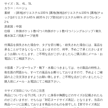
サイズ：3L、4L、5L
カラー：ベージュ
素材 ：[表地]ポリエステル100％ [裏地(無地)]ポリエステル100％ [裏地(チェ
ック)]ポリエステル65％ 綿35％ [リブ部分]ポリエステル98％ ポリウレタン
2％
原産国：中国
仕様 ：外側ポケット数×2つ / 内側ポケット数×1つ / シングルジップ / 耐久
撥水加工 / 消臭テープ使用
付属品を損失された場合や、タグを切り離し・紛失された場合には、返品を
承ることができなくなってしまいますので、何卒、予めご了承くださいます
ようお願いいたします。ご不明な点がございましたらご購入前にメール・お
電話にてご相談下さい。
※肌着・アンダーウェア・靴下・水着につきましては、その製品の特性上、
衛生面の問題から、すべての返品をお断りしておりますので、予めよくご確
認の上ご注文頂きますようお願い致します。ご不明な点がございましたらご
購入前にメール・お電話にてご相談下さい。
※サイズ項目についてのご注意
商品についている下げ札（タグ）に身長や胸囲などのサイズが記載されたも
のがございますが、そちらは「対応ヌードサイズ表記」となります。当店の
商品ページに記載しております商品そのものを採寸した【実寸サイズ表記