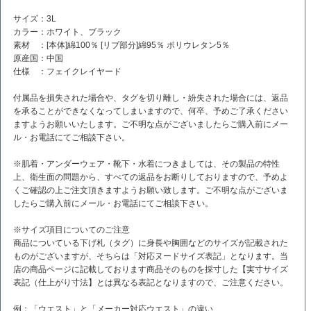
サイズ：3L
カラー：ホワイト、ブラック
素材 ：[本体]綿100％ [リブ部分]綿95％ ポリウレタン5％
原産国：中国
仕様 ：フェイクレイヤード
付属品を損失された場合や、タグを切り離し・紛失された場合には、返品
を承ることができなくなってしまいますので、何卒、予めご了承ください
ますようお願いいたします。ご不明な点がございましたらご購入前にメー
ル・お電話にてご相談下さい。
※肌着・アンダーウェア・靴下・水着につきましては、その製品の特性
上、衛生面の問題から、すべての返品をお断りしておりますので、予めよ
くご確認の上ご注文頂きますようお願い致します。ご不明な点がございま
したらご購入前にメール・お電話にてご相談下さい。
※サイズ項目についてのご注意
商品についている下げ札（タグ）に身長や胸囲などのサイズが記載された
ものがございますが、そちらは「対応ヌードサイズ表記」となります。当
店の商品ページに記載しております商品そのものを採寸した【実寸サイズ
表記（仕上がり寸法】とは異なる表記となりますので、ご注意ください。
例：「ウエスト」と「メーカー対応ウエスト」の違い