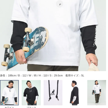
身長：188cm / B：112 / W：95 / H：110 / S：29.0cm 着用サイズ：5L
ホワイト
ブラック