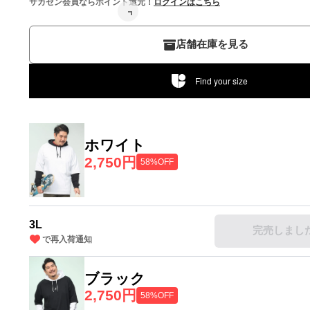
サカゼン会員ならポイント還元！
ログインはこちら
店舗在庫を見る
Find your size
ホワイト
2,750円
58%OFF
3L
完売しまし
で再入荷通知
ブラック
2,750円
58%OFF