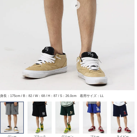
身長：175cm / B：82 / W：68 / H：87 / S：26.0cm 着用サイズ：LL
グレー
ブラック
グリーン
ブルー
ネイビー