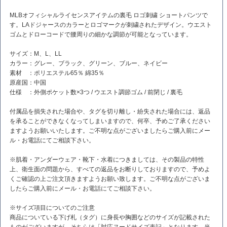
MLBオフィシャルライセンスアイテムの裏毛 ロゴ刺繍 ショートパンツで
す。LAドジャースのカラーとロゴマークが刺繍されたデザイン。ウエスト
ゴムとドローコードで腰周りの細かな調節が可能となっています。
サイズ：M、L、LL
カラー：グレー、ブラック、グリーン、ブルー、ネイビー
素材 ：ポリエステル65％ 綿35％
原産国：中国
仕様 ：外側ポケット数×3つ / ウエスト調節ゴム / 前閉じ / 裏毛
付属品を損失された場合や、タグを切り離し・紛失された場合には、返品
を承ることができなくなってしまいますので、何卒、予めご了承ください
ますようお願いいたします。ご不明な点がございましたらご購入前にメー
ル・お電話にてご相談下さい。
※肌着・アンダーウェア・靴下・水着につきましては、その製品の特性
上、衛生面の問題から、すべての返品をお断りしておりますので、予めよ
くご確認の上ご注文頂きますようお願い致します。ご不明な点がございま
したらご購入前にメール・お電話にてご相談下さい。
※サイズ項目についてのご注意
商品についている下げ札（タグ）に身長や胸囲などのサイズが記載された
ものがございますが、そちらは「対応ヌードサイズ表記」となります。当