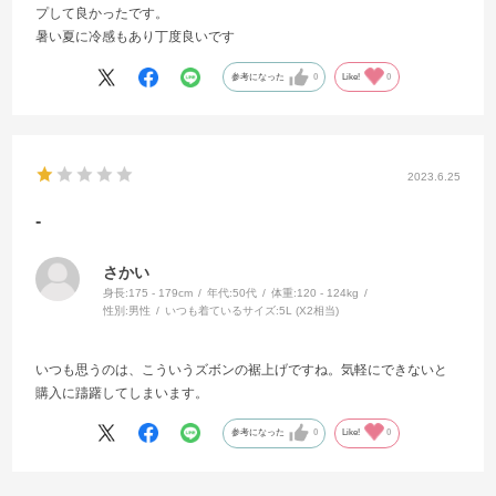
プして良かったです。
暑い夏に冷感もあり丁度良いです
参考になった
0
Like!
0
2023.6.25
-
さかい
身長:
175 - 179cm
年代:
50代
体重:
120 - 124kg
性別:
男性
いつも着ているサイズ:
5L (X2相当)
いつも思うのは、こういうズボンの裾上げですね。気軽にできないと
購入に躊躇してしまいます。
参考になった
0
Like!
0