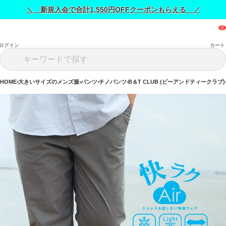
＼ 新規入会で合計1,550円OFFクーポンもらえる ／
ログイン
カート
HOME
大きいサイズのメンズ服
パンツ
チノパンツ
B＆T CLUB (ビーアンドティークラブ)