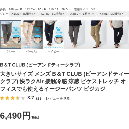
身長：188cm / B：112 / W：95 / H：110 / S：29.0cm 着用サイズ：X2
グレー
X1(3L～4L相当) ×
X2(4L～5L相当) ×
X3(6L～7L相当) ×
X4(8L～9L相当) ×
グレー
ベージュ
ネイビー
B＆T CLUB (ビーアンドティークラブ)
大きいサイズ メンズ B＆T CLUB (ビーアンドティー
クラブ) 快ラクAir 接触冷感 涼感 ピケストレッチ オ
フィスでも使えるイージーパンツ ビジカジ
3.7
（3）
レビューを見る
6,490円
(税込)