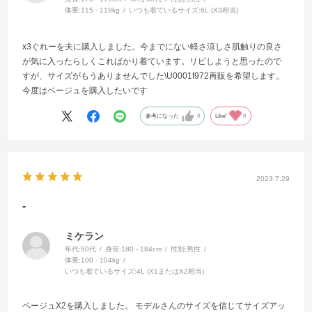
体重:
115 - 119kg
いつも着ているサイズ:
6L (X3相当)
x3ぐれーを夫に購入しました。今までにない軽さ涼しさ肌触りの良さ
が気に入ったらしくこればかり着ています。リピしようと思ったので
すが、サイズがもうありませんでした\U0001f972再販を希望します。
今度はベージュを購入したいです
参考になった
0
Like!
0
2023.7.29
-
ミケラン
年代:
50代
身長:
180 - 184cm
性別:
男性
体重:
100 - 104kg
いつも着ているサイズ:
4L (X1またはX2相当)
ベージュX2を購入しました。 モデルさんのサイズを信じてサイズアッ