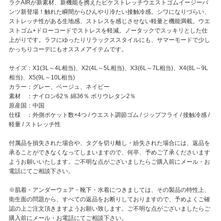
ラクAIRが新素材、新機能を携えたピケストレッチウエストゴムイージーパ
ンツ新登場！触れた瞬間からひんやり冷たい接触冷感。シワになりづらい、
ストレッチ性がある生地感、ストレスを感じさせない軽量と機能満載。ウエ
ストゴム+ドローコードでストレスを軽減。ノータックでスッキリとした仕
上がりです。ラフにゆったりリラックススタイルにも、サマーモードで少し
かっちりコーデにもオススメアイテムです。
サイズ：X1(3L～4L相当)、X2(4L～5L相当)、X3(6L～7L相当)、X4(8L～9L
相当)、X5(9L～10L相当)
カラー：グレー、ベージュ、ネイビー
素材 ：ナイロン62％ 綿36％ ポリウレタン2％
原産国：中国
仕様 ：外側ポケット数×4つ / ウエスト調節ゴム / ジップフライ / 接触冷感 /
軽量 / ストレッチ性
付属品を損失された場合や、タグを切り離し・紛失された場合には、返品を
承ることができなくなってしまいますので、何卒、予めご了承くださいます
ようお願いいたします。ご不明な点がございましたらご購入前にメール・お
電話にてご相談下さい。
※肌着・アンダーウェア・靴下・水着につきましては、その製品の特性上、
衛生面の問題から、すべての返品をお断りしておりますので、予めよくご確
認の上ご注文頂きますようお願い致します。ご不明な点がございましたらご
購入前にメール・お電話にてご相談下さい。