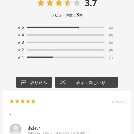
3.7
3
レビュー件数：
件
★
5
(2)
★
4
(0)
★
3
(0)
★
2
(0)
★
1
(1)
絞り込み
表示：新しい順
2025.5.2
-
あおい
身長:
175 - 179cm
年代:
60代
性別:
男性