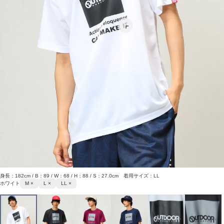
身長：182cm / B：89 / W：68 / H：88 / S：27.0cm 着用サイズ：LL
ホワイト
M ×
L ×
LL ×