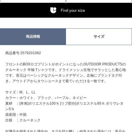
Find your size
商品情報
サイズ
商品番号:3579201082
フロントのBOXロゴプリントがポイントになったOUTDOOR PRODUCTSの
クルーネック 半袖 Tシャツです。ドライメッシュ生地でサラッとした着心地
です。首元はベーシックなクルーネックデザイン。左袖にブランドタグ付
き。アウトドアからタウンユースまで着ていただける一枚です。
サイズ：M、L、LL
カラー：ホワイト、ブラック、パープル、ネイビー
素材 ：[本体]ポリエステル100％ [リブ部分]ポリエステル95％ ポリウレタ
ン5％
原産国：中国
仕様 ：クルーネック
付属品を損失された場合や、タグを切り離し・紛失された場合には、返品を