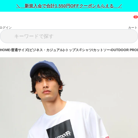
＼ 新規入会で合計1,550円OFFクーポンもらえる ／
ログイン
カート
HOME
普通サイズ(ビジネス・カジュアル)
トップス
Tシャツ/カットソー
OUTDOOR PR