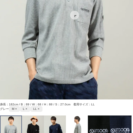
身長：182cm / B：89 / W：68 / H：88 / S：27.0cm 着用サイズ：LL
グレー
M ×
L ×
LL ×