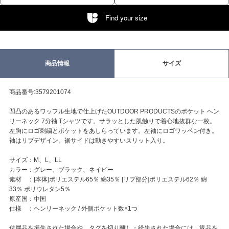
Find your size
商品情報
サイズ
商品番号:3579201074
凹凸のあるワッフル生地で仕上げたOUTDOOR PRODUCTSのポケット ヘン
リーネック 7分袖 Tシャツです。サラッとした肌触りで着心地抜群な一枚。
左胸にロゴ刺繍とポケットをあしらっています。左袖にロゴワッペン付き。
袖はリブデザイン。裾サイドは動きやすいスリット入り。
サイズ：M、L、LL
カラー：グレー、ブラック、ネイビー
素材 ：[本体]ポリエステル65％ 綿35％ [リブ部分]ポリエステル62％ 綿
33％ ポリウレタン5％
原産国：中国
仕様 ：ヘンリーネック / 外側ポケット数×1つ
付属品を損失された場合や、タグを切り離し・紛失された場合には、返品を