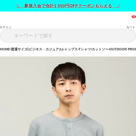
＼ 新規入会で合計1,550円OFFクーポンもらえる ／
ログイン
カート
HOME
普通サイズ(ビジネス・カジュアル)
トップス
Tシャツ/カットソー
OUTDOOR PR