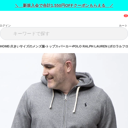
＼ 新規入会で合計1,550円OFFクーポンもらえる ／
ログイン
カート
HOME
大きいサイズのメンズ服
トップス
パーカー
POLO RALPH LAUREN (ポロラルフ