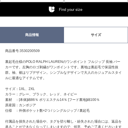
Find your size
商品情報
サイズ
商品番号:3530200509
裏起毛仕様のPOLO RALPH LAURENのワンポイント フルジップ 長袖 パー
カーです。左胸のロゴ刺繍がワンポイントです。裏地は裏起毛で保温性抜
群。袖、裾はリブデザイン。シンプルなデザインで大人のカジュアルスタイ
ルに最適なアイテムです。
サイズ：1XL、2XL
カラー：グレー、ブラック、レッド、ネイビー
素材 ：[本体]綿86％ ポリエステル14％ [フード裏地]綿100％
原産国：カンボジア
仕様 ：外側ポケット数×2つ / シングルジップ / 裏起毛
付属品を損失された場合や、タグを切り離し・紛失された場合には、返品を
承ることができなくなってしまいますので、何卒、予めご了承くださいます