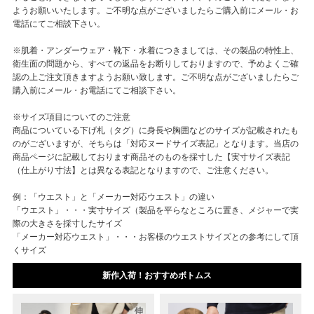
ようお願いいたします。ご不明な点がございましたらご購入前にメール・お
電話にてご相談下さい。
※肌着・アンダーウェア・靴下・水着につきましては、その製品の特性上、
衛生面の問題から、すべての返品をお断りしておりますので、予めよくご確
認の上ご注文頂きますようお願い致します。ご不明な点がございましたらご
購入前にメール・お電話にてご相談下さい。
※サイズ項目についてのご注意
商品についている下げ札（タグ）に身長や胸囲などのサイズが記載されたも
のがございますが、そちらは「対応ヌードサイズ表記」となります。当店の
商品ページに記載しております商品そのものを採寸した【実寸サイズ表記
（仕上がり寸法】とは異なる表記となりますので、ご注意ください。
例：「ウエスト」と「メーカー対応ウエスト」の違い
「ウエスト」・・・実寸サイズ（製品を平らなところに置き、メジャーで実
際の大きさを採寸したサイズ
「メーカー対応ウエスト」・・・お客様のウエストサイズとの参考にして頂
くサイズ
新作入荷！おすすめボトムス