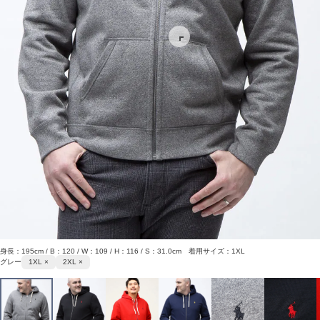
身長：195cm / B：120 / W：109 / H：116 / S：31.0cm 着用サイズ：1XL
グレー
1XL ×
2XL ×