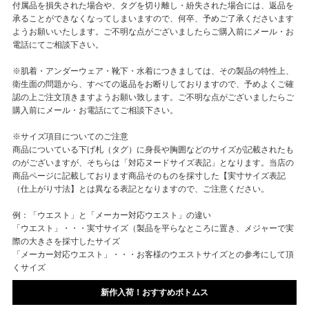
付属品を損失された場合や、タグを切り離し・紛失された場合には、返品を
承ることができなくなってしまいますので、何卒、予めご了承くださいます
ようお願いいたします。ご不明な点がございましたらご購入前にメール・お
電話にてご相談下さい。
※肌着・アンダーウェア・靴下・水着につきましては、その製品の特性上、
衛生面の問題から、すべての返品をお断りしておりますので、予めよくご確
認の上ご注文頂きますようお願い致します。ご不明な点がございましたらご
購入前にメール・お電話にてご相談下さい。
※サイズ項目についてのご注意
商品についている下げ札（タグ）に身長や胸囲などのサイズが記載されたも
のがございますが、そちらは「対応ヌードサイズ表記」となります。当店の
商品ページに記載しております商品そのものを採寸した【実寸サイズ表記
（仕上がり寸法】とは異なる表記となりますので、ご注意ください。
例：「ウエスト」と「メーカー対応ウエスト」の違い
「ウエスト」・・・実寸サイズ（製品を平らなところに置き、メジャーで実
際の大きさを採寸したサイズ
「メーカー対応ウエスト」・・・お客様のウエストサイズとの参考にして頂
くサイズ
新作入荷！おすすめボトムス