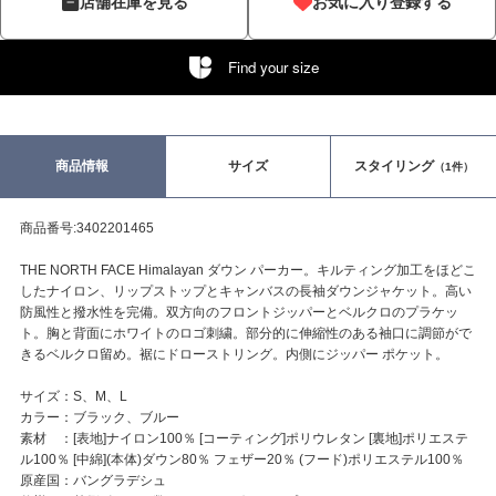
店舗在庫を見る
お気に入り登録する
Find your size
商品情報
サイズ
スタイリング
（1件）
商品番号:3402201465
THE NORTH FACE Himalayan ダウン パーカー。キルティング加工をほどこ
したナイロン、リップストップとキャンバスの長袖ダウンジャケット。高い
防風性と撥水性を完備。双方向のフロントジッパーとベルクロのプラケッ
ト。胸と背面にホワイトのロゴ刺繍。部分的に伸縮性のある袖口に調節がで
きるベルクロ留め。裾にドローストリング。内側にジッパー ポケット。
サイズ：S、M、L
カラー：ブラック、ブルー
素材 ：[表地]ナイロン100％ [コーティング]ポリウレタン [裏地]ポリエステ
ル100％ [中綿](本体)ダウン80％ フェザー20％ (フード)ポリエステル100％
原産国：バングラデシュ