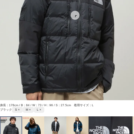
身長：178cm / B：84 / W：73 / H：96 / S：27.5cm 着用サイズ：L
ブラック
S ×
M ×
L ×