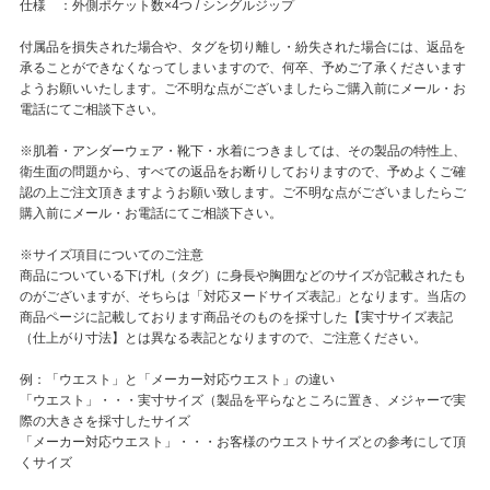
仕様 ：外側ポケット数×4つ / シングルジップ
付属品を損失された場合や、タグを切り離し・紛失された場合には、返品を
承ることができなくなってしまいますので、何卒、予めご了承くださいます
ようお願いいたします。ご不明な点がございましたらご購入前にメール・お
電話にてご相談下さい。
※肌着・アンダーウェア・靴下・水着につきましては、その製品の特性上、
衛生面の問題から、すべての返品をお断りしておりますので、予めよくご確
認の上ご注文頂きますようお願い致します。ご不明な点がございましたらご
購入前にメール・お電話にてご相談下さい。
※サイズ項目についてのご注意
商品についている下げ札（タグ）に身長や胸囲などのサイズが記載されたも
のがございますが、そちらは「対応ヌードサイズ表記」となります。当店の
商品ページに記載しております商品そのものを採寸した【実寸サイズ表記
（仕上がり寸法】とは異なる表記となりますので、ご注意ください。
例：「ウエスト」と「メーカー対応ウエスト」の違い
「ウエスト」・・・実寸サイズ（製品を平らなところに置き、メジャーで実
際の大きさを採寸したサイズ
「メーカー対応ウエスト」・・・お客様のウエストサイズとの参考にして頂
くサイズ