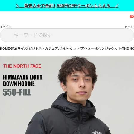
＼ 新規入会で合計1,550円OFFクーポンもらえる ／
ログイン
カート
HOME
普通サイズ(ビジネス・カジュアル)
ジャケット/アウター
ダウンジャケット
THE N