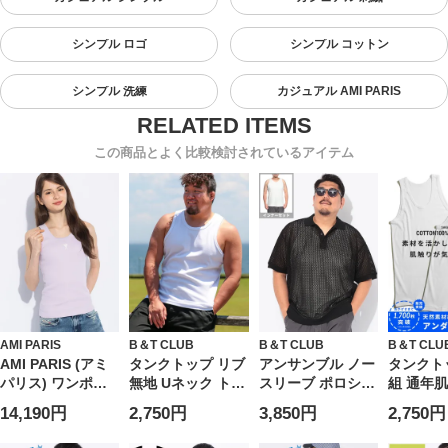
シンプル ロゴ
シンプル コットン
シンプル 洗練
カジュアル AMI PARIS
この商品とよく比較検討されているアイテム
AMI PARIS
B＆T CLUB
B＆T CLUB
B＆T CLU
AMI PARIS (アミ
タンクトップ リブ
アンサンブル ノー
タンクト
パリス) ワンポイ
無地 Uネック トッ
スリーブ ポロシャ
組 通年肌
ント Uネック タン
プス インナー 肌
ツ 半袖 メンズ 大
100％ 
14,190円
2,750円
3,850円
2,750円
クトップ
着 ノースリーブ
きいサイズ シアー
ンダー 
AMLFTK160JE11
大きいサイズ メン
半袖 ポロシャツ×
ズ メンズ