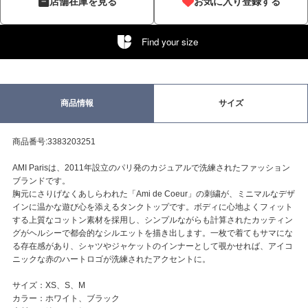
店舗在庫を見る
お気に入り登録する
Find your size
商品情報
サイズ
商品番号:3383203251
AMI Parisは、2011年設立のパリ発のカジュアルで洗練されたファッション
ブランドです。
胸元にさりげなくあしらわれた「Ami de Coeur」の刺繍が、ミニマルなデザ
インに温かな遊び心を添えるタンクトップです。ボディに心地よくフィット
する上質なコットン素材を採用し、シンプルながらも計算されたカッティン
グがヘルシーで都会的なシルエットを描き出します。一枚で着てもサマにな
る存在感があり、シャツやジャケットのインナーとして覗かせれば、アイコ
ニックな赤のハートロゴが洗練されたアクセントに。
サイズ：XS、S、M
カラー：ホワイト、ブラック