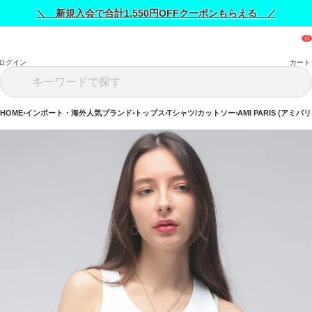
＼ 新規入会で合計1,550円OFFクーポンもらえる ／
ログイン
カート
HOME
インポート・海外人気ブランド
トップス
Tシャツ/カットソー
AMI PARIS (アミパリ