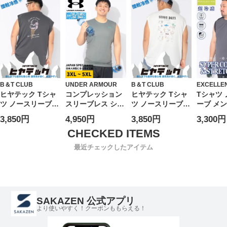
7 レディース
ズ
ワッフルタンクト
CLUB 
ップ 2枚セット ト
ティーク
ップス 2枚組 カッ
INALL
トソー セット ノ
ースリーブ レイヤ
ード 無地 春 夏
B＆T CLUB
UNDER ARMOUR
B＆T CLUB
EXCELLEN
ヒヤテック Tシャ
コンプレッション
ヒヤテック Tシャ
Tシャツ
ツ ノースリーブ
スリーブレス シャ
ツ ノースリーブ
ーブ メン
ICE メンズ 大きい
ツ メンズ 大きい
SUNNY メンズ 大
いサイズ
3,850円
4,950円
3,850円
3,300円
サイズ ヒヤテック
サイズ UA COOL
きいサイズ ヒヤテ
ベア天竺
冷感ポンチ バック
アイソチル ノース
ック 冷感ポンチ
ント ク
プリント クルーネ
リーブ シャツ ト
バックプリント ク
タンクト
最近チェックしたアイテム
ック トップス タ
ップス タンクトッ
ルーネック トップ
プス スポ
ンクトップ カット
プ スポーツ
ス タンクトップ
レーニン
ソー 涼しい
カットソー 涼しい
春 夏
SAKAZEN 公式アプリ
より使いやすく！クーポンももらえる！