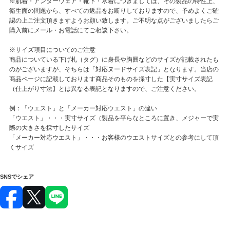
※肌着・アンダーウェア・靴下・水着につきましては、その製品の特性上、
衛生面の問題から、すべての返品をお断りしておりますので、予めよくご確
認の上ご注文頂きますようお願い致します。ご不明な点がございましたらご
購入前にメール・お電話にてご相談下さい。
※サイズ項目についてのご注意
商品についている下げ札（タグ）に身長や胸囲などのサイズが記載されたも
のがございますが、そちらは「対応ヌードサイズ表記」となります。当店の
商品ページに記載しております商品そのものを採寸した【実寸サイズ表記
（仕上がり寸法】とは異なる表記となりますので、ご注意ください。
例：「ウエスト」と「メーカー対応ウエスト」の違い
「ウエスト」・・・実寸サイズ（製品を平らなところに置き、メジャーで実
際の大きさを採寸したサイズ
「メーカー対応ウエスト」・・・お客様のウエストサイズとの参考にして頂
くサイズ
SNSでシェア