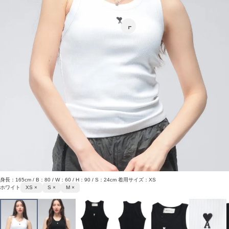
身長：165cm / B：80 / W：60 / H：90 / S：24cm 着用サイズ：XS
ホワイト
XS ×
S ×
M ×