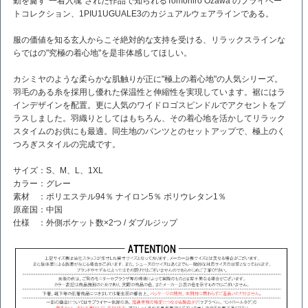
動を齎す"一着入魂"された作品で知られるTomohiro Ozawa のプライベー
トコレクション、1PIU1UGUALE3のカジュアルウェアラインである。
服の価値を知る玄人からこそ絶対的な支持を受ける、リラックスラインな
らではの"究極の着心地"を是非体感してほしい。
カシミヤのような柔らかな肌触りが正に"極上の着心地"の人気シリーズ。
羽毛のある糸を採用し優れた保温性と伸縮性を実現しています。裾にはラ
インデザインを配置。更に人気のワイドロゴスピンドルでアクセントをプ
ラスしました。羽織りとしてはもちろん、その着心地を活かしてリラック
スタイムのお供にも最適。同生地のパンツとのセットアップで、極上のく
つろぎスタイルの完成です。
サイズ：S、M、L、1XL
カラー：グレー
素材 ：ポリエステル94％ ナイロン5％ ポリウレタン1％
原産国：中国
仕様 ：外側ポケット数×2つ / ダブルジップ