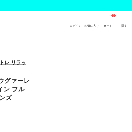
ログイン
お気に入り
カート
探す
レ トレ リラッ
ノ ウグァーレ
イン フル
メンズ