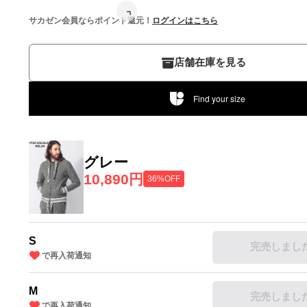
サカゼン会員ならポイント還元！
ログインはこちら
店舗在庫を見る
Find your size
グレー
10,890円
36%OFF
S
完売しまし
で再入荷通知
M
完売しまし
で再入荷通知