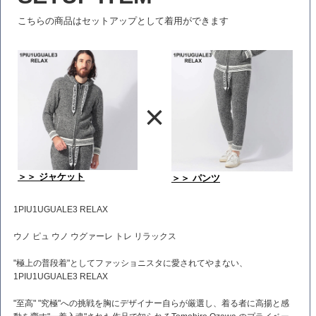
こちらの商品はセットアップとして着用ができます
×
＞＞ ジャケット
＞＞ パンツ
1PIU1UGUALE3 RELAX
ウノ ピュ ウノ ウグァーレ トレ リラックス
"極上の普段着"としてファッショニスタに愛されてやまない、
1PIU1UGUALE3 RELAX
"至高" "究極"への挑戦を胸にデザイナー自らが厳選し、着る者に高揚と感