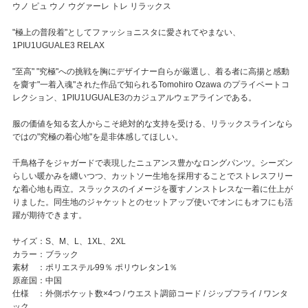
ウノ ピュ ウノ ウグァーレ トレ リラックス
"極上の普段着"としてファッショニスタに愛されてやまない、
1PIU1UGUALE3 RELAX
"至高" "究極"への挑戦を胸にデザイナー自らが厳選し、着る者に高揚と感動
を齎す"一着入魂"された作品で知られるTomohiro Ozawa のプライベートコ
レクション、1PIU1UGUALE3のカジュアルウェアラインである。
服の価値を知る玄人からこそ絶対的な支持を受ける、リラックスラインなら
ではの"究極の着心地"を是非体感してほしい。
千鳥格子をジャガードで表現したニュアンス豊かなロングパンツ。シーズン
らしい暖かみを纏いつつ、カットソー生地を採用することでストレスフリー
な着心地も両立。スラックスのイメージを覆すノンストレスな一着に仕上が
りました。同生地のジャケットとのセットアップ使いでオンにもオフにも活
躍が期待できます。
サイズ：S、M、L、1XL、2XL
カラー：ブラック
素材 ：ポリエステル99％ ポリウレタン1％
原産国：中国
仕様 ：外側ポケット数×4つ / ウエスト調節コード / ジップフライ / ワンタ
ック