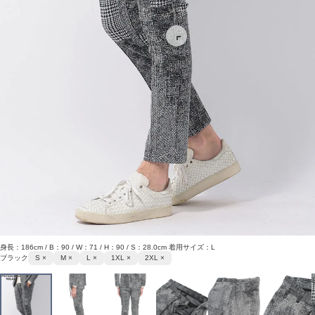
身長：186cm / B：90 / W：71 / H：90 / S：28.0cm 着用サイズ：L
ブラック
S ×
M ×
L ×
1XL ×
2XL ×