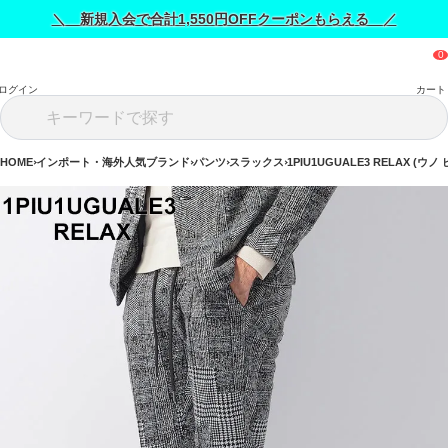
＼ 新規入会で合計1,550円OFFクーポンもらえる ／
ログイン
カート
HOME
インポート・海外人気ブランド
パンツ
スラックス
1PIU1UGUALE3 RELAX (