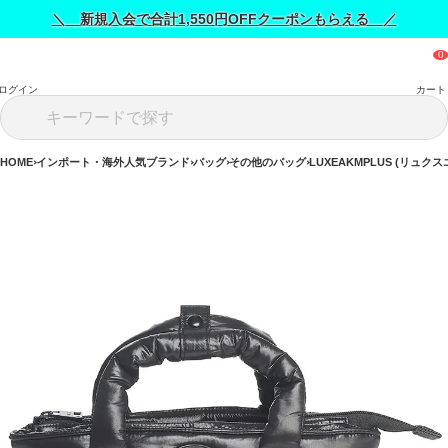
＼ 新規入会で合計1,550円OFFクーポンもらえる ／
ログイン
カート
HOME
インポート・海外人気ブランド
バッグ
その他のバッグ
LUXEAKMPLUS (リュ