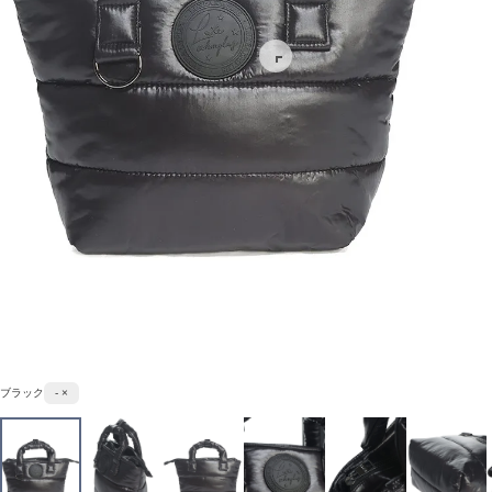
ブラック
- ×