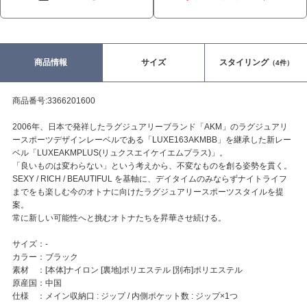
商品情報
サイズ
スタイリング
（4件）
商品番号:3366201600
2006年、日本で発祥したラグジュアリーブランド「AKM」のラグジュアリ
ースポーツデザインレーベルである「LUXE163AKMBB」を継承した新レー
ベル「LUXEAKMPLUS(リュクスエイケイエムプラス)」。
「良いものは変わらない」という考えから、不変なものを創る姿勢を貫く。
SEXY / RICH / BEAUTIFUL を基軸に、デイタイムのみならずナイトライフ
までをも楽しむ今のオトナに向けたラグジュアリースポーツスタイルを提
案。
常に新しい可能性へと挑むオトナたちを昇華させ続ける。
サイズ：-
カラー：ブラック
素材 ：[本体]ナイロン [裏地]ポリエステル [別布]ポリエステル
原産国：中国
仕様 ：メイン収納口 : ジップ / 内側ポケット数 : ジップ×1つ