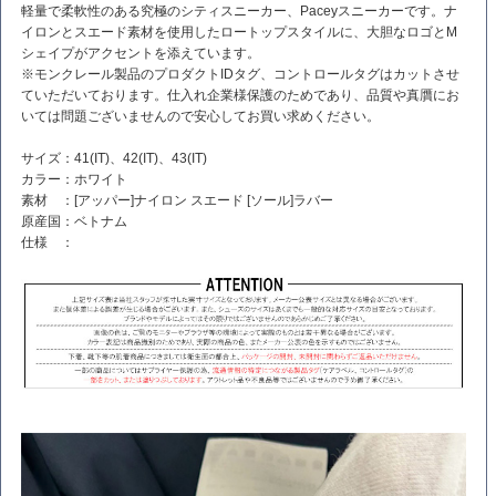
軽量で柔軟性のある究極のシティスニーカー、Paceyスニーカーです。ナ
イロンとスエード素材を使用したロートップスタイルに、大胆なロゴとM
シェイプがアクセントを添えています。
※モンクレール製品のプロダクトIDタグ、コントロールタグはカットさせ
ていただいております。仕入れ企業様保護のためであり、品質や真贋にお
いては問題ございませんので安心してお買い求めください。
サイズ：41(IT)、42(IT)、43(IT)
カラー：ホワイト
素材 ：[アッパー]ナイロン スエード [ソール]ラバー
原産国：ベトナム
仕様 ：