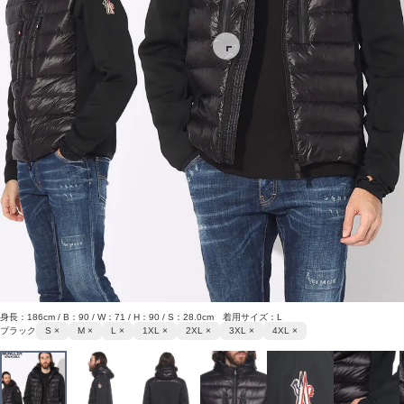
身長：186cm / B：90 / W：71 / H：90 / S：28.0cm 着用サイズ：L
ブラック
S ×
M ×
L ×
1XL ×
2XL ×
3XL ×
4XL ×