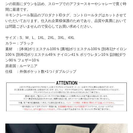
ンの前面にダウンを詰め、スロープでのアフタースキーやシャレーで寛ぐ時
間に最適です。
※モンクレール製品のプロダクトIDタグ、コントロールタグはカットさせて
いただいております。仕入れ企業様保護のためであり、品質や真贋において
は問題ございませんので安心してお買い求めください。
サイズ：S、M、L、1XL、2XL、3XL、4XL
カラー：ブラック
素材 ：[本体]ポリエステル100％ [裏地]ポリエステル100％ [別布1]ナイロン
100％ [別布2]ポリエステル49％ ナイロン41％ ポリウレタン10％ [詰物]ダウ
ン90％ フェザー10％
原産国：ルーマニア
仕様 ：外側ポケット数×1つ / ダブルジップ