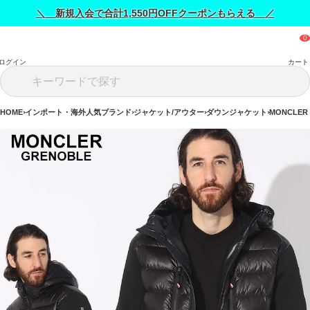
＼ 新規入会で合計1,550円OFFクーポンもらえる ／
ログイン
カート
HOME
インポート・海外人気ブランド
ジャケット/アウター
ダウンジャケット
MONCLER