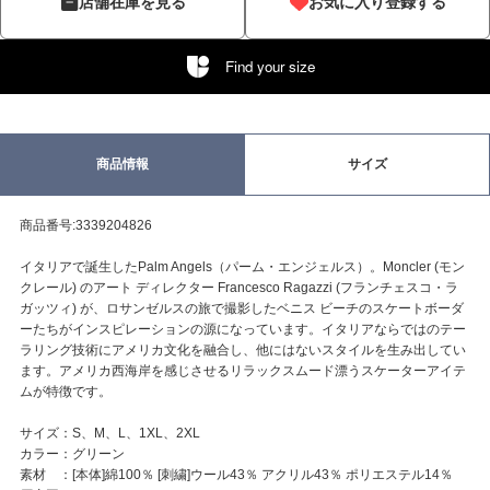
店舗在庫を見る
お気に入り登録する
Find your size
商品情報
サイズ
商品番号:3339204826
イタリアで誕生したPalm Angels（パーム・エンジェルス）。Moncler (モン
クレール) のアート ディレクター Francesco Ragazzi (フランチェスコ・ラ
ガッツィ) が、ロサンゼルスの旅で撮影したベニス ビーチのスケートボーダ
ーたちがインスピレーションの源になっています。イタリアならではのテー
ラリング技術にアメリカ文化を融合し、他にはないスタイルを生み出してい
ます。アメリカ西海岸を感じさせるリラックスムード漂うスケーターアイテ
ムが特徴です。
サイズ：S、M、L、1XL、2XL
カラー：グリーン
素材 ：[本体]綿100％ [刺繍]ウール43％ アクリル43％ ポリエステル14％