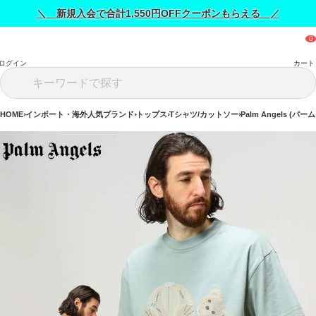
＼ 新規入会で合計1,550円OFFクーポンもらえる ／
ログイン
カート
HOME
インポート・海外人気ブランド
トップス
Tシャツ/カットソー
Palm Angels (