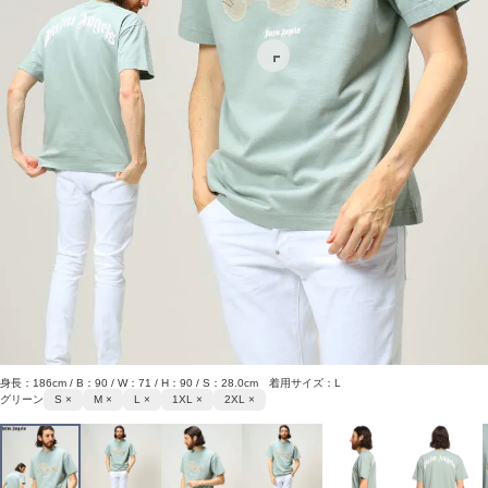
身長：186cm / B：90 / W：71 / H：90 / S：28.0cm 着用サイズ：L
グリーン
S ×
M ×
L ×
1XL ×
2XL ×