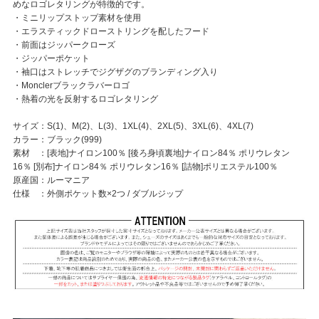
めなロゴレタリングが特徴的です。
・ミニリップストップ素材を使用
・エラスティックドローストリングを配したフード
・前面はジッパークローズ
・ジッパーポケット
・袖口はストレッチでジグザグのブランディング入り
・Monclerブラックラバーロゴ
・熱着の光を反射するロゴレタリング
サイズ：S(1)、M(2)、L(3)、1XL(4)、2XL(5)、3XL(6)、4XL(7)
カラー：ブラック(999)
素材 ：[表地]ナイロン100％ [後ろ身頃裏地]ナイロン84％ ポリウレタン
16％ [別布]ナイロン84％ ポリウレタン16％ [詰物]ポリエステル100％
原産国：ルーマニア
仕様 ：外側ポケット数×2つ / ダブルジップ