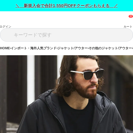
＼ 新規入会で合計1,550円OFFクーポンもらえる ／
ログイン
カート
HOME
インポート・海外人気ブランド
ジャケット/アウター
その他のジャケット/アウター