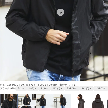
身長：186cm / B：90 / W：71 / H：90 / S：28.0cm 着用サイズ：L
ブラック(999)
S(1) ×
M(2) ×
L(3) ×
1XL(4) ×
2XL(5) ×
3XL(6) ×
4XL(7) ×