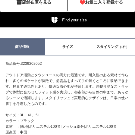
店舗在庫を見る
お気に入り登録する
Find your size
商品情報
サイズ
スタイリング
（1件）
商品番号:3239202052
アウトドア活動とタウンユースの両方に最適です。耐久性のある素材で作ら
れ、多くのポケットが特徴で、必需品をすべて手の届くところに収納できま
す。軽量で通気性もあり、快適な着心地が持続します。調整可能なストラッ
プで体型に合わせたフィット感を実現し、都市部から自然の中まで、あらゆ
るシーンで活躍します。スタイリッシュで実用的なデザインは、日常の使い
勝手を考慮したものです。
サイズ：3L、4L、5L
カラー：ブラック
素材 ：[表地]ポリエステル100％ [メッシュ部分]ポリエステル100％
原産国：中国