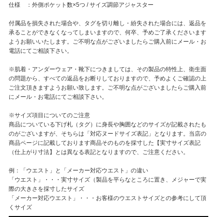
仕様 ：外側ポケット数×5つ / サイズ調節アジャスター
付属品を損失された場合や、タグを切り離し・紛失された場合には、返品を
承ることができなくなってしまいますので、何卒、予めご了承くださいます
ようお願いいたします。ご不明な点がございましたらご購入前にメール・お
電話にてご相談下さい。
※肌着・アンダーウェア・靴下につきましては、その製品の特性上、衛生面
の問題から、すべての返品をお断りしておりますので、予めよくご確認の上
ご注文頂きますようお願い致します。ご不明な点がございましたらご購入前
にメール・お電話にてご相談下さい。
※サイズ項目についてのご注意
商品についている下げ札（タグ）に身長や胸囲などのサイズが記載されたも
のがございますが、そちらは「対応ヌードサイズ表記」となります。当店の
商品ページに記載しております商品そのものを採寸した【実寸サイズ表記
（仕上がり寸法】とは異なる表記となりますので、ご注意ください。
例：「ウエスト」と「メーカー対応ウエスト」の違い
「ウエスト」・・・実寸サイズ（製品を平らなところに置き、メジャーで実
際の大きさを採寸したサイズ
「メーカー対応ウエスト」・・・お客様のウエストサイズとの参考にして頂
くサイズ