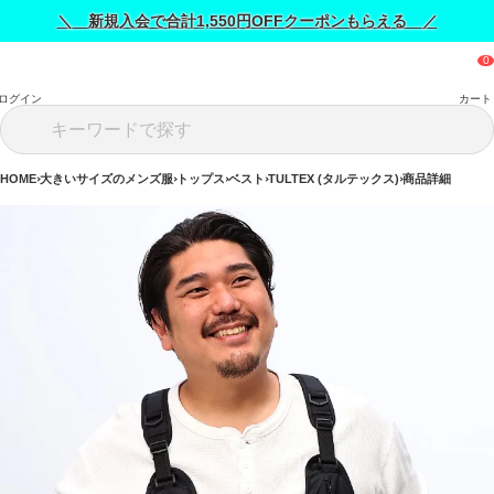
＼ 新規入会で合計1,550円OFFクーポンもらえる ／
ログイン
カート
HOME
大きいサイズのメンズ服
トップス
ベスト
TULTEX (タルテックス)
商品詳細