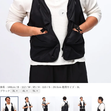
身長：188cm / B：112 / W：95 / H：110 / S：29.0cm 着用サイズ：3L
ブラック
3L ×
4L ×
5L ×