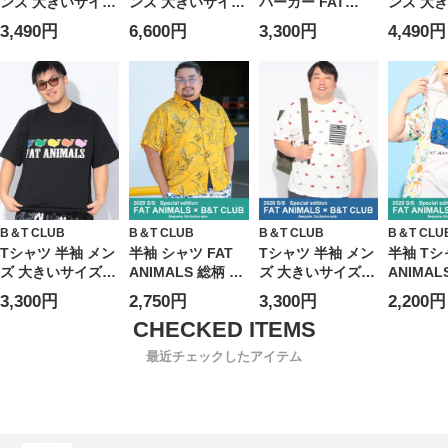
ンズ 大きいサイズ
ンズ 大きいサイズ
パーカー FAT
ンズ 大
FAT ANIMALS 接
FAT ANIMALS ク
ANIMALS クジラ
FAT AN
3,490円
6,600円
3,300円
4,490円
触冷感 クジラ Tパ
ジラプリント フル
総柄 ボーダー ト
ジラ総柄
ーカー トップス
ジップ トップス
ップス フード プ
プ トップ
フード プリント
総柄 フード ジッ
リント 春 夏 大き
ド プリン
プルオーバー 春
プパーカー
いサイズ メンズ
夏
B＆T CLUB
B＆T CLUB
B＆T CLUB
B＆T CLU
Tシャツ 半袖 メン
半袖 シャツ FAT
Tシャツ 半袖 メン
半袖 Tシ
ズ 大きいサイズ
ANIMALS 総柄 レ
ズ 大きいサイズ
ANIMA
FAT ANIMALS 接
ギュラー トップス
FAT ANIMALS 接
感 総柄
3,300円
2,750円
3,300円
2,200円
触冷感 クジラプリ
プリント 春 夏 大
触冷感 クジラ ポ
ク クル
ント クルーネック
きいサイズ メンズ
ケット クルーネッ
トップス
トップス カットソ
ク トップス カッ
涼しい 春
最近チェックしたアイテム
ー プリント 涼し
トソー ポケT プリ
いサイズ
い 春 夏
ント 春 夏