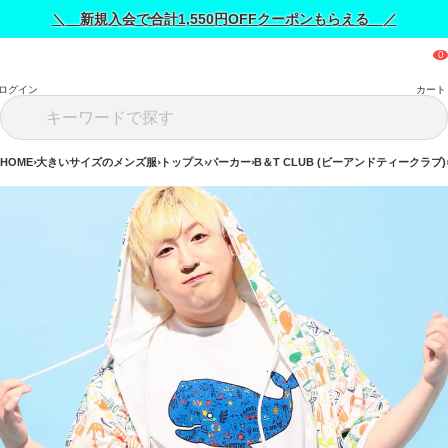
＼ 新規入会で合計1,550円OFFクーポンもらえる ／
ログイン
カート
HOME
大きいサイズのメンズ服
トップス
パーカー
B＆T CLUB (ビーアンドティークラブ)