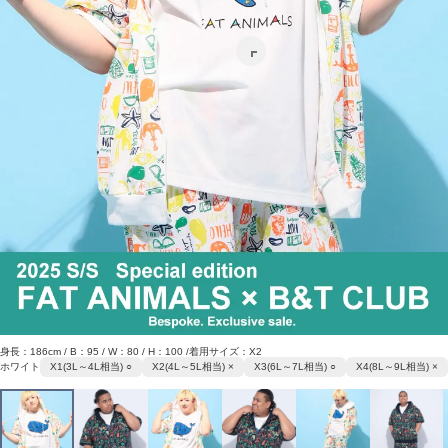
身長：186cm / B：95 / W：80 / H：100 /着用サイズ：X2
ホワイト
X1(3L～4L相当) ○
X2(4L～5L相当) ×
X3(6L～7L相当) ○
X4(8L～9L相当) ×