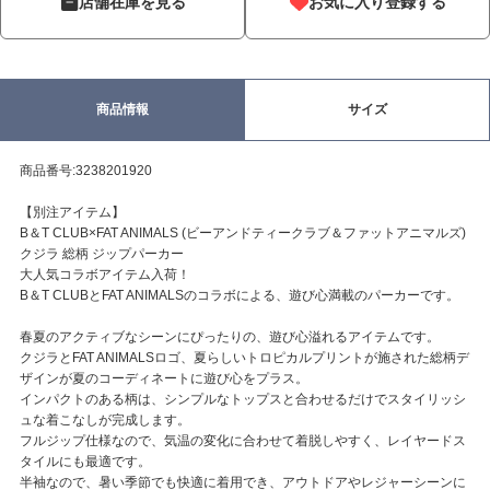
店舗在庫を見る
お気に入り登録する
商品情報
サイズ
商品番号:3238201920
【別注アイテム】
B＆T CLUB×FAT ANIMALS (ビーアンドティークラブ＆ファットアニマルズ)
クジラ 総柄 ジップパーカー
大人気コラボアイテム入荷！
B＆T CLUBとFAT ANIMALSのコラボによる、遊び心満載のパーカーです。
春夏のアクティブなシーンにぴったりの、遊び心溢れるアイテムです。
クジラとFAT ANIMALSロゴ、夏らしいトロピカルプリントが施された総柄デ
ザインが夏のコーディネートに遊び心をプラス。
インパクトのある柄は、シンプルなトップスと合わせるだけでスタイリッシ
ュな着こなしが完成します。
フルジップ仕様なので、気温の変化に合わせて着脱しやすく、レイヤードス
タイルにも最適です。
半袖なので、暑い季節でも快適に着用でき、アウトドアやレジャーシーンに