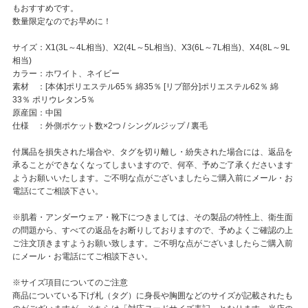
もおすすめです。
数量限定なのでお早めに！
サイズ：X1(3L～4L相当)、X2(4L～5L相当)、X3(6L～7L相当)、X4(8L～9L
相当)
カラー：ホワイト、ネイビー
素材 ：[本体]ポリエステル65％ 綿35％ [リブ部分]ポリエステル62％ 綿
33％ ポリウレタン5％
原産国：中国
仕様 ：外側ポケット数×2つ / シングルジップ / 裏毛
付属品を損失された場合や、タグを切り離し・紛失された場合には、返品を
承ることができなくなってしまいますので、何卒、予めご了承くださいます
ようお願いいたします。ご不明な点がございましたらご購入前にメール・お
電話にてご相談下さい。
※肌着・アンダーウェア・靴下につきましては、その製品の特性上、衛生面
の問題から、すべての返品をお断りしておりますので、予めよくご確認の上
ご注文頂きますようお願い致します。ご不明な点がございましたらご購入前
にメール・お電話にてご相談下さい。
※サイズ項目についてのご注意
商品についている下げ札（タグ）に身長や胸囲などのサイズが記載されたも