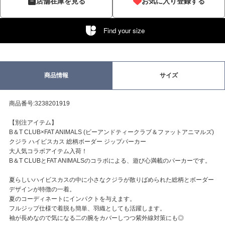
店舗在庫を見る
お気に入り登録する
Find your size
商品情報
サイズ
商品番号:3238201919
【別注アイテム】
B＆T CLUB×FAT ANIMALS (ビーアンドティークラブ＆ファットアニマルズ)
クジラ ハイビスカス 総柄ボーダー ジップパーカー
大人気コラボアイテム入荷！
B＆T CLUBとFAT ANIMALSのコラボによる、遊び心満載のパーカーです。
夏らしいハイビスカスの中に小さなクジラが散りばめられた総柄とボーダー
デザインが特徴の一着。
夏のコーディネートにインパクトを与えます。
フルジップ仕様で着脱も簡単、羽織としても活躍します。
袖が長めなので気になる二の腕をカバーしつつ紫外線対策にも◎