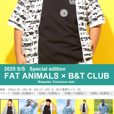
身長：178cm / B：128 / W：110 / H：125 / S：30.0 着用サイズ：X2
ブラック
X1(3L～4L相当) ○
X2(4L～5L相当) ○
X3(6L～7L相当) ○
X4(8L～9L相当) △