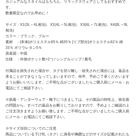
カジュアルなスタイルはもちろん、リラックスウェアとしてもおすすめで
す。
数量限定なのでお早めに！
サイズ：X1(3L～4L相当)、X2(4L～5L相当)、X3(6L～7L相当)、X4(8L～9L
相当)
カラー：ブラック、ブルー
素材 ：[本体]ポリエステル65％ 綿35％ [リブ部分]ポリエステル62％ 綿
33％ ポリウレタン5％
原産国：中国
仕様 ：外側ポケット数×2つ / シングルジップ / 裏毛
付属品を損失された場合や、タグを切り離し・紛失された場合には、返品を
承ることができなくなってしまいますので、何卒、予めご了承くださいます
ようお願いいたします。ご不明な点がございましたらご購入前にメール・お
電話にてご相談下さい。
※肌着・アンダーウェア・靴下につきましては、その製品の特性上、衛生面
の問題から、すべての返品をお断りしておりますので、予めよくご確認の上
ご注文頂きますようお願い致します。ご不明な点がございましたらご購入前
にメール・お電話にてご相談下さい。
※サイズ項目についてのご注意
商品についている下げ札（タグ）に身長や胸囲などのサイズが記載されたも