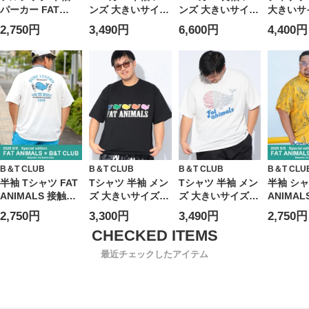
パーカー FAT
ンズ 大きいサイズ
ンズ 大きいサイズ
大きいサ
ANIMALS クジラ×
FAT ANIMALS 接
FAT ANIMALS ク
パスウェ
2,750円
3,490円
6,600円
4,400円
ロゴ総柄 トップス
触冷感 クジラ Tパ
ジラプリント フル
レッチ ド
フード プリント
ーカー トップス
ジップ トップス
ルジップ
春 夏 大きいサイ
フード プリント
総柄 フード ジッ
アウター
ズ メンズ
プルオーバー 春
プパーカー
軽量 UV
夏
B＆T CLUB
B＆T CLUB
B＆T CLUB
B＆T CLU
半袖 Tシャツ FAT
Tシャツ 半袖 メン
Tシャツ 半袖 メン
半袖 シャ
ANIMALS 接触冷
ズ 大きいサイズ
ズ 大きいサイズ
ANIMAL
感 クジラ×サーフ
FAT ANIMALS 接
FAT ANIMALS 接
ギュラー
2,750円
3,300円
3,490円
2,750円
ボード クルーネッ
触冷感 クジラプリ
触冷感 クジラトリ
プリント 
ク トップス プリ
ント クルーネック
コ ロゴ クルーネ
きいサイ
ント 涼しい 春 夏
トップス カットソ
ック トップス カ
最近チェックしたアイテム
大きいサイズ メン
ー プリント 涼し
ットソー プリント
ズ
い 春 夏
涼しい 春 夏