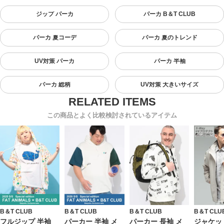
ジップ パーカ
パーカ B＆T CLUB
パーカ 夏コーデ
パーカ 夏のトレンド
UV対策 パーカ
パーカ 半袖
パーカ 総柄
UV対策 大きいサイズ
この商品とよく比較検討されているアイテム
B＆T CLUB
B＆T CLUB
B＆T CLUB
B＆T CLU
フルジップ 半袖
パーカー 半袖 メ
パーカー 長袖 メ
ジャケッ