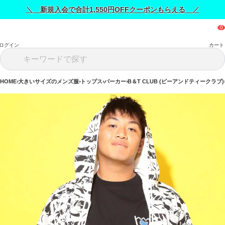
＼ 新規入会で合計1,550円OFFクーポンもらえる ／
ログイン
カート
HOME
大きいサイズのメンズ服
トップス
パーカー
B＆T CLUB (ビーアンドティークラブ)