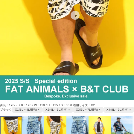
身長：178cm / B：128 / W：110 / H：125 / S：30.0 着用サイズ：X2
ブラック
X1(3L～4L相当) ×
X2(4L～5L相当) ×
X3(6L～7L相当) ×
X4(8L～9L相当) ×