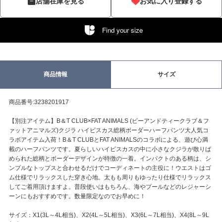
店舗在庫を見る
お気に入り登録する
Find your size
商品情報
サイズ
商品番号:3238201917
【別注アイテム】B＆T CLUB×FAT ANIMALS (ビーアンドティークラブ＆フ
ァットアニマルズ)クジラ ハイビスカス総柄ボーダーハーフパンツ大人気コ
ラボアイテム入荷！B＆T CLUBとFAT ANIMALSのコラボによる、遊び心満
載のハーフパンツです。夏らしいハイビスカスの中に小さなクジラが散りば
められた総柄とボーダーデザインが特徴の一着。インパクトのある柄は、シ
ンプルなトップスと合わせるだけでコーディネートの主役に！ウエストはゴ
ム仕様でリラックスした穿き心地。太もも周りもゆったり仕様でリラックス
してご着用頂けますよ。普段使いはもちろん、海やプールなどのレジャーシ
ーンにもおすすめです。数量限定なのでお早めに！
サイズ：X1(3L～4L相当)、X2(4L～5L相当)、X3(6L～7L相当)、X4(8L～9L