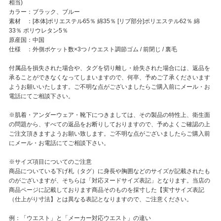
相当)
カラー：ブラック、ブルー
素材 ：[本体]ポリエステル65％ 綿35％ [リブ部分]ポリエステル62％ 綿
33％ ポリウレタン5％
原産国：中国
仕様 ：外側ポケット数×3つ / ウエスト調節ゴム / 前閉じ / 裏毛
付属品を損失された場合や、タグを切り離し・紛失された場合には、返品を
承ることができなくなってしまいますので、何卒、予めご了承くださいます
ようお願いいたします。ご不明な点がございましたらご購入前にメール・お
電話にてご相談下さい。
※肌着・アンダーウェア・靴下につきましては、その製品の特性上、衛生面
の問題から、すべての返品をお断りしておりますので、予めよくご確認の上
ご注文頂きますようお願い致します。ご不明な点がございましたらご購入前
にメール・お電話にてご相談下さい。
※サイズ項目についてのご注意
商品についている下げ札（タグ）に身長や胸囲などのサイズが記載されたも
のがございますが、そちらは「対応ヌードサイズ表記」となります。当店の
商品ページに記載しております商品そのものを採寸した【実寸サイズ表記
（仕上がり寸法】とは異なる表記となりますので、ご注意ください。
例：「ウエスト」と「メーカー対応ウエスト」の違い