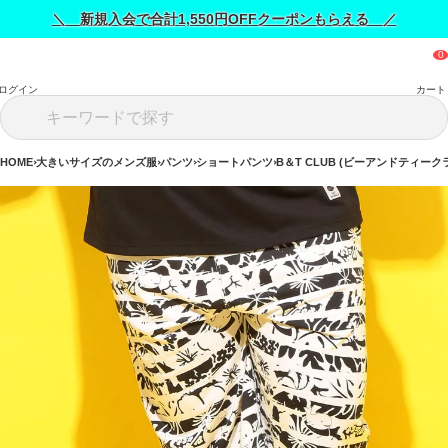
＼ 新規入会で合計1,550円OFFクーポンもらえる ／
ログイン
カート
HOME
大きいサイズのメンズ服
パンツ
ショートパンツ
B＆T CLUB (ビーアンドティーク