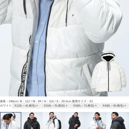
身長：188cm / B：112 / W：95 / H：110 / S：29.0cm 着用サイズ：X2
ホワイト
X1(3L～4L相当) ×
X2(4L～5L相当) ×
X3(6L～7L相当) ×
X4(8L～9L相当) ×