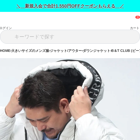
＼ 新規入会で合計1,550円OFFクーポンもらえる ／
ログイン
カート
HOME
大きいサイズのメンズ服
ジャケット/アウター
ダウンジャケット
B＆T CLUB (