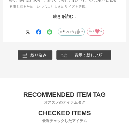
軽く、暖かみがあって、着ていて苦しくないです。ダウンの下に嵩張
る服を着るため、いつもより大きめサイズを選択。
デザインの英語ロゴは少し自分には若いかも？と思いましたが、ロゴ
続きを読む
を見せたくなければチャックを閉じればいいだけなので問題なし。
しかも40%割引の時に買えて大変嬉しいです。
参考になった
0
Like!
0
絞り込み
表示：新しい順
オススメのアイテムタグ
最近チェックしたアイテム