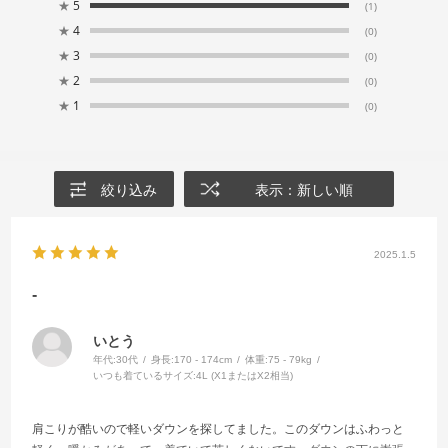
★
5
(1)
★
4
(0)
★
3
(0)
★
2
(0)
★
1
(0)
絞り込み
表示：新しい順
2025.1.5
-
いとう
年代:
30代
身長:
170 - 174cm
体重:
75 - 79kg
いつも着ているサイズ:
4L (X1またはX2相当)
肩こりが酷いので軽いダウンを探してました。このダウンはふわっと