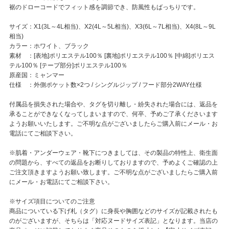
裾のドローコードでフィット感を調節でき、防風性もばっちりです。
サイズ：X1(3L～4L相当)、X2(4L～5L相当)、X3(6L～7L相当)、X4(8L～9L
相当)
カラー：ホワイト、ブラック
素材 ：[表地]ポリエステル100％ [裏地]ポリエステル100％ [中綿]ポリエス
テル100％ [テープ部分]ポリエステル100％
原産国：ミャンマー
仕様 ：外側ポケット数×2つ / シングルジップ / フード部分2WAY仕様
付属品を損失された場合や、タグを切り離し・紛失された場合には、返品を
承ることができなくなってしまいますので、何卒、予めご了承くださいます
ようお願いいたします。ご不明な点がございましたらご購入前にメール・お
電話にてご相談下さい。
※肌着・アンダーウェア・靴下につきましては、その製品の特性上、衛生面
の問題から、すべての返品をお断りしておりますので、予めよくご確認の上
ご注文頂きますようお願い致します。ご不明な点がございましたらご購入前
にメール・お電話にてご相談下さい。
※サイズ項目についてのご注意
商品についている下げ札（タグ）に身長や胸囲などのサイズが記載されたも
のがございますが、そちらは「対応ヌードサイズ表記」となります。当店の