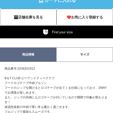
カートに入れる
店舗在庫を見る
お気に入り登録する
Find your size
商品情報
サイズ
商品番号:3238201912
B＆T CLUB ビーアンドティークラブ
フードロゴテープ中綿ブルゾン
フードのジップを開けるとロゴテープが出てくる仕様になっており、2WAY
でお洒落が楽しめます。
また、ジップの内側にもロゴテープが付いているので開閉で印象が変わりま
す！
保温性抜群の中綿で寒い冬も暖かく過ごせます。
フルジップで着脱もスムーズです。