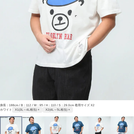
身長：188cm / B：112 / W：95 / H：110 / S：29.0cm 着用サイズ X2
ホワイト
X1(3L～4L相当) ×
X2(4L～5L相当) ×