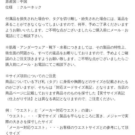
原産国：中国
仕様 ：クルーネック
付属品を損失された場合や、タグを切り離し・紛失された場合には、返品を
承ることができなくなってしまいますので、何卒、予めご了承くださいます
ようお願いいたします。ご不明な点がございましたらご購入前にメール・お
電話にてご相談下さい。
※肌着・アンダーウェア・靴下・水着につきましては、その製品の特性上、
衛生面の問題から、すべての返品をお断りしておりますので、予めよくご確
認の上ご注文頂きますようお願い致します。ご不明な点がございましたらご
購入前にメール・お電話にてご相談下さい。
※サイズ項目についてのご注意
商品についている下げ札（タグ）に身長や胸囲などのサイズが記載されたも
のがございますが、そちらは「対応ヌードサイズ表記」となります。当店の
商品ページに記載しております商品そのものを採寸した【実寸サイズ表記
（仕上がり寸法】とは異なる表記となりますので、ご注意ください。
例：「ウエスト」と「メーカー対応ウエスト」の違い
「ウエスト」・・・実寸サイズ（製品を平らなところに置き、メジャーで実
際の大きさを採寸したサイズ
「メーカー対応ウエスト」・・・お客様のウエストサイズとの参考にして頂
くサイズ