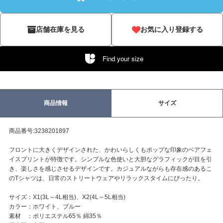
店舗在庫を見る
お気に入り登録する
Find your size
商品情報
サイズ
商品番号:3238201897
フロントに大きくデザインされた、かわいらしくもポップな印象のベアフェ
イスプリントが特徴です。シンプルな色使いと大胆なグラフィックが目を引
き、楽しさを感じさせるデザインです。カジュアルながらも存在感のあるこ
のTシャツは、日常のストリートウェアやリラックスタイムにぴったり。
サイズ：X1(3L～4L相当)、X2(4L～5L相当)
カラー：ホワイト、ブルー
素材 ：ポリエステル65％ 綿35％