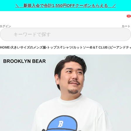
＼ 新規入会で合計1,550円OFFクーポンもらえる ／
ログイン
カート
HOME
大きいサイズのメンズ服
トップス
Tシャツ/カットソー
B＆T CLUB (ビーアンドテ