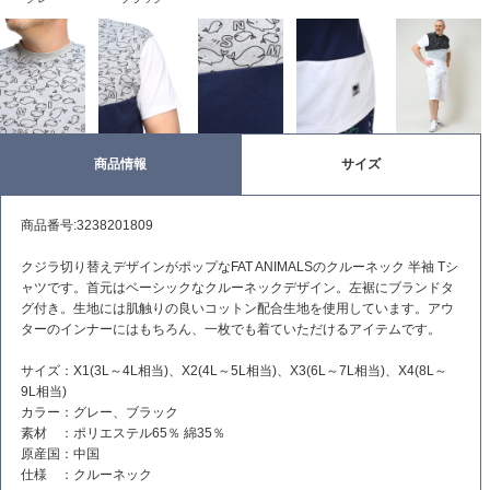
商品情報
サイズ
商品番号:3238201809
クジラ切り替えデザインがポップなFAT ANIMALSのクルーネック 半袖 Tシ
ャツです。首元はベーシックなクルーネックデザイン。左裾にブランドタ
グ付き。生地には肌触りの良いコットン配合生地を使用しています。アウ
ターのインナーにはもちろん、一枚でも着ていただけるアイテムです。
サイズ：X1(3L～4L相当)、X2(4L～5L相当)、X3(6L～7L相当)、X4(8L～
9L相当)
カラー：グレー、ブラック
素材 ：ポリエステル65％ 綿35％
原産国：中国
仕様 ：クルーネック