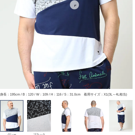
身長：195cm / B：120 / W：109 / H：116 / S：31.0cm 着用サイズ：X1(3L～4L相当)
グレー
ブラック