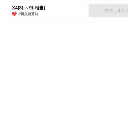
X4(8L～9L相当)
完売しまし
で再入荷通知