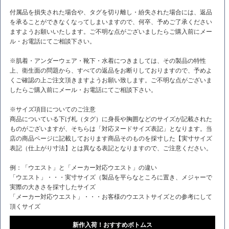
付属品を損失された場合や、タグを切り離し・紛失された場合には、返品
を承ることができなくなってしまいますので、何卒、予めご了承ください
ますようお願いいたします。ご不明な点がございましたらご購入前にメー
ル・お電話にてご相談下さい。
※肌着・アンダーウェア・靴下・水着につきましては、その製品の特性
上、衛生面の問題から、すべての返品をお断りしておりますので、予めよ
くご確認の上ご注文頂きますようお願い致します。ご不明な点がございま
したらご購入前にメール・お電話にてご相談下さい。
※サイズ項目についてのご注意
商品についている下げ札（タグ）に身長や胸囲などのサイズが記載された
ものがございますが、そちらは「対応ヌードサイズ表記」となります。当
店の商品ページに記載しております商品そのものを採寸した【実寸サイズ
表記（仕上がり寸法】とは異なる表記となりますので、ご注意ください。
例：「ウエスト」と「メーカー対応ウエスト」の違い
「ウエスト」・・・実寸サイズ（製品を平らなところに置き、メジャーで
実際の大きさを採寸したサイズ
「メーカー対応ウエスト」・・・お客様のウエストサイズとの参考にして
頂くサイズ
新作入荷！おすすめボトムス