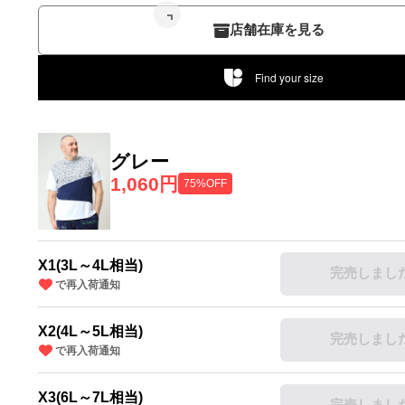
店舗在庫を見る
Find your size
グレー
1,060円
75%OFF
X1(3L～4L相当)
完売しまし
で再入荷通知
X2(4L～5L相当)
完売しまし
で再入荷通知
X3(6L～7L相当)
完売しまし