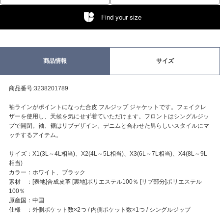
Find your size
商品情報
サイズ
商品番号:3238201789
袖ラインがポイントになった合皮 フルジップ ジャケットです。フェイクレ
ザーを使用し、天候を気にせず着ていただけます。フロントはシングルジッ
プで開閉。袖、裾はリブデザイン。デニムと合わせた男らしいスタイルにマ
ッチするアイテム。
サイズ：X1(3L～4L相当)、X2(4L～5L相当)、X3(6L～7L相当)、X4(8L～9L
相当)
カラー：ホワイト、ブラック
素材 ：[表地]合成皮革 [裏地]ポリエステル100％ [リブ部分]ポリエステル
100％
原産国：中国
仕様 ：外側ポケット数×2つ / 内側ポケット数×1つ / シングルジップ