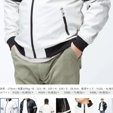
身長：178cm / 体重105kg / B：113 / W：105 / H：108 / S：28.0cm 着用サイズ：X1(3L～4L相
ホワイト
X1(3L～4L相当) ×
X2(4L～5L相当) ×
X3(6L～7L相当) ×
X4(8L～9L相当) ×