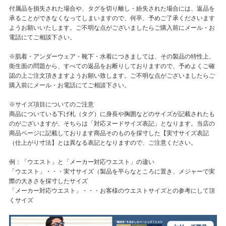
付属品を損失された場合や、タグを切り離し・紛失された場合には、返品を
承ることができなくなってしまいますので、何卒、予めご了承くださいます
ようお願いいたします。ご不明な点がございましたらご購入前にメール・お
電話にてご相談下さい。
※肌着・アンダーウェア・靴下・水着につきましては、その製品の特性上、
衛生面の問題から、すべての返品をお断りしておりますので、予めよくご確
認の上ご注文頂きますようお願い致します。ご不明な点がございましたらご
購入前にメール・お電話にてご相談下さい。
※サイズ項目についてのご注意
商品についている下げ札（タグ）に身長や胸囲などのサイズが記載されたも
のがございますが、そちらは「対応ヌードサイズ表記」となります。当店の
商品ページに記載しております商品そのものを採寸した【実寸サイズ表記
（仕上がり寸法】とは異なる表記となりますので、ご注意ください。
例：「ウエスト」と「メーカー対応ウエスト」の違い
「ウエスト」・・・実寸サイズ（製品を平らなところに置き、メジャーで実
際の大きさを採寸したサイズ
「メーカー対応ウエスト」・・・お客様のウエストサイズとの参考にして頂
くサイズ