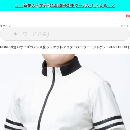
＼ 新規入会で合計1,550円OFFクーポンもらえる ／
ログイン
カート
HOME
大きいサイズのメンズ服
ジャケット/アウター
テーラードジャケット
B＆T CLUB