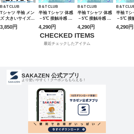
B＆T CLUB
B＆T CLUB
B＆T CLUB
B＆T CLU
Tシャツ 半袖 メン
半袖 Tシャツ 体感
半袖 Tシャツ 体感
半袖 Tシ
ズ 大きいサイズ
－5℃ 接触冷感 バ
－5℃ 接触冷感 バ
－5℃ 接
ヒヤテック USAコ
ックプリント
ックプリント
ックプリ
3,850円
4,290円
4,290円
4,290円
ットン ワンポイン
EXPLORE トップ
ANYWAY トップス
プス ひん
ト刺繍 クルーネッ
ス ひんやり 春 夏
ひんやり 春 夏 大
夏 大き
ク トップス 涼し
大きいサイズ メン
きいサイズ メンズ
メンズ
最近チェックしたアイテム
い シンプル 春 夏
ズ
SAKAZEN 公式アプリ
より使いやすく！クーポンももらえる！