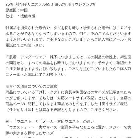
25％ [別布]ポリエステル65％ 綿32％ ポリウレタン3％
原産国：中国
仕様 ：接触冷感
付属品を損失された場合や、タグを切り離し・紛失された場合には、返品を
承ることができなくなってしまいますので、何卒、予めご了承くださいます
ようお願いいたします。ご不明な点がございましたらご購入前にメール・お
電話にてご相談下さい。
※肌着・アンダーウェア・靴下につきましては、その製品の特性上、衛生面
の問題から、すべての返品をお断りしておりますので、予めよくご確認の上
ご注文頂きますようお願い致します。ご不明な点がございましたらご購入前
にメール・お電話にてご相談下さい。
※サイズ項目についてのご注意
商品についている下げ札（タグ）に身長や胸囲などのサイズが記載されたも
のがございますが、そちらは「対応ヌードサイズ表記」となります。当店の
商品ページに記載しております商品そのものを採寸した【実寸サイズ表記
（仕上がり寸法】とは異なる表記となりますので、ご注意ください。
例：「ウエスト」と「メーカー対応ウエスト」の違い
「ウエスト」・・・実寸サイズ（製品を平らなところに置き、メジャーで実
際の大きさを採寸したサイズ