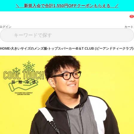
＼ 新規入会で合計1,550円OFFクーポンもらえる ／
ログイン
カート
HOME
大きいサイズのメンズ服
トップス
パーカー
B＆T CLUB (ビーアンドティークラブ)