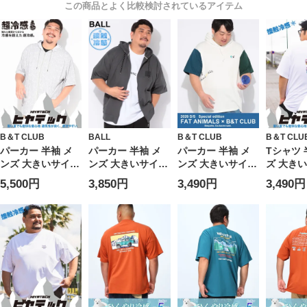
この商品とよく比較検討されているアイテム
B＆T CLUB
BALL
B＆T CLUB
B＆T CLU
パーカー 半袖 メ
パーカー 半袖 メ
パーカー 半袖 メ
Tシャツ 
ンズ 大きいサイズ
ンズ 大きいサイズ
ンズ 大きいサイズ
ズ 大き
ヒヤテック 超冷感
冷感 スラブストレ
FAT ANIMALS 接
ヒヤテック
5,500円
3,850円
3,490円
3,490円
ストレッチ UVカ
ッチ 天竺ラバーワ
触冷感 クジラ Tパ
ットン 
ット メッシュジッ
ッペン ジップアッ
ーカー トップス
ント ク
プパーカー トップ
プ Tパーカー トッ
フード プリント
トップス
ス カジュアルシャ
プス ジップパーカ
プルオーバー 春
プリント 
ツ 冷感 涼しい 紫
ー 羽織 フード 冷
夏
外線対策 春 夏
たい 伸びる 春 夏