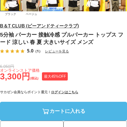
ブラック
ベージュ
B＆T CLUB (ビーアンドティークラブ)
5分袖 パーカー 接触冷感 プルパーカー トップス フ
ード 涼しい 春 夏 大きいサイズ メンズ
5.0
（1）
レビューを見る
6,050円
オンラインストア価格
3,300円
最大45%OFF
(税込)
サカゼン会員ならポイント還元！
ログインはこちら
カートに入れる