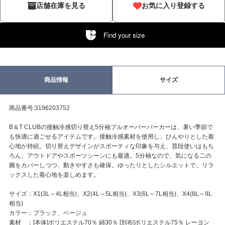
店舗在庫を見る
お気に入り登録する
Find your size
商品情報
サイズ
商品番号:3196203752
B＆T CLUBの接触冷感切り替え5分袖プルオーバーパーカーは、暑い季節で
も快適に過ごせるアイテムです。接触冷感素材を使用し、ひんやりとした着
心地が持続。切り替えデザインがスポーティな印象を与え、普段使いはもち
ろん、アウトドアやスポーツシーンにも最適。5分袖なので、気になる二の
腕をカバーしつつ、動きやすさも確保。ゆったりとしたシルエットで、リラ
ックスした着心地を楽しめます。
サイズ：X1(3L～4L相当)、X2(4L～5L相当)、X3(6L～7L相当)、X4(8L～9L
相当)
カラー：ブラック、ベージュ
素材 ：[本体]ポリエステル70％ 綿30％ [別布]ポリエステル75％ レーヨン