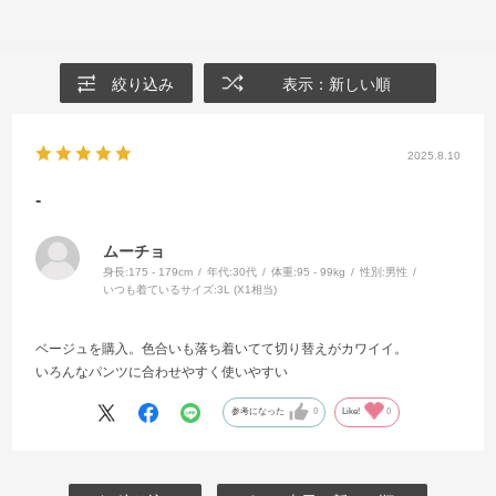
絞り込み
表示：新しい順
2025.8.10
-
ムーチョ
身長:
175 - 179cm
年代:
30代
体重:
95 - 99kg
性別:
男性
いつも着ているサイズ:
3L (X1相当)
ベージュを購入。色合いも落ち着いてて切り替えがカワイイ。
いろんなパンツに合わせやすく使いやすい
参考になった
0
Like!
0