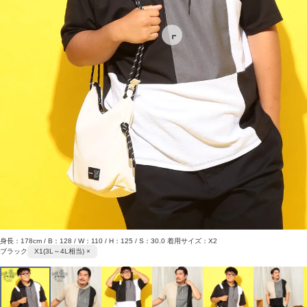
身長：178cm / B：128 / W：110 / H：125 / S：30.0 着用サイズ：X2
ブラック
X1(3L～4L相当) ×