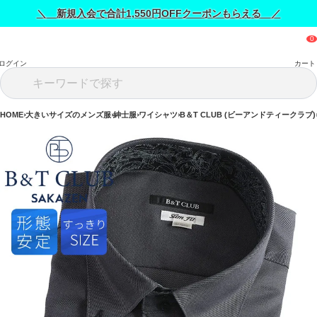
＼ 新規入会で合計1,550円OFFクーポンもらえる ／
ログイン
カート
HOME
大きいサイズのメンズ服
紳士服
ワイシャツ
B＆T CLUB (ビーアンドティークラブ)