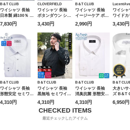
B＆T CLUB
CLOVERFIELD
B＆T CLUB
LucentAv
ワイシャツ 長袖
ワイシャツ 長袖
ワイシャツ 長袖
ワイシャ
日本製 綿100％ セ
ボタンダウン シワ
イージーケア ボタ
ワイドカ
ミワイドカラー
になりにくい 形態
ンダウン オックス
デザイン
7,830円
3,430円
2,990円
3,430円
SLIMFIT Yシャツ
安定 ノーアイロン
RELAXBODY Yシ
形態安定
オールシーズン ス
ノンアイロン スリ
ャツ シャツ オー
ロン ノ
リム 大きいサイズ
ム DACF03B メン
ルシーズン 大きい
DALA2
メンズ ビジネス
ズ ビジネス 紳士
サイズ メンズ ビ
ビジネス 
ワイシャツ Yシャ
ジネス 紳士 B＆T
イシャツ
ツ オールシーズン
CLUB ビーアンド
オールシ
CLOVERFIELD ク
ティークラブ
LucentA
ローバーフィール
ーセント
ド
ー
B＆T CLUB
B＆T CLUB
B＆T CLUB
B＆T CLU
ワイシャツ 長袖
ワイシャツ 長袖
ワイシャツ 長袖
大きいサ
形態安定 セミワイ
黒無地 セミワイド
消臭抗菌 形態安定
ズ B＆T 
ドカラー
カラー
フレッシュデオド
ーアンド
4,310円
4,310円
4,310円
6,950円
RELAXBODY Yシ
RELAXBODY 形態
ラント ボタンダウ
ラブ) 日
ャツ シャツ オー
安定 ビジネス Yシ
ン SLIMBODY Yシ
100％ 
ルシーズン 大きい
ャツ ドレスシャツ
ャツ 大きいサイズ
ラー 長袖
最近チェックしたアイテム
サイズ メンズ ビ
ゆったり 大きいサ
メンズ ビジネス
ャツ カ
ジネス 紳士 B＆T
イズ メンズ ビジ
紳士
ツ