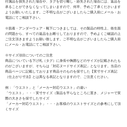
付属品を損失された場合や、タグを切り離し・紛失された場合には、返品を
承ることができなくなってしまいますので、何卒、予めご了承くださいます
ようお願いいたします。ご不明な点がございましたらご購入前にメール・お
電話にてご相談下さい。
※肌着・アンダーウェア・靴下につきましては、その製品の特性上、衛生面
の問題から、すべての返品をお断りしておりますので、予めよくご確認の上
ご注文頂きますようお願い致します。ご不明な点がございましたらご購入前
にメール・お電話にてご相談下さい。
※サイズ項目についてのご注意
商品についている下げ札（タグ）に身長や胸囲などのサイズが記載されたも
のがございますが、そちらは「対応ヌードサイズ表記」となります。当店の
商品ページに記載しております商品そのものを採寸した【実寸サイズ表記
（仕上がり寸法】とは異なる表記となりますので、ご注意ください。
例：「ウエスト」と「メーカー対応ウエスト」の違い
「ウエスト」・・・実寸サイズ（製品を平らなところに置き、メジャーで実
際の大きさを採寸したサイズ
「メーカー対応ウエスト」・・・お客様のウエストサイズとの参考にして頂
くサイズ