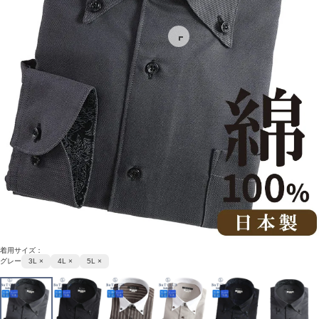
着用サイズ：
グレー
3L ×
4L ×
5L ×