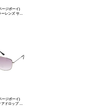
 (ページボーイ)
ラーレンズ サン
セックス スクエア
ョンフレーム ア
達メガネ 紫外線対
 (ページボーイ)
ィアドロップ サ
ニセックス アイウ