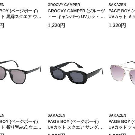
EN
GROOVY CAMPER
SAKAZEN
 BOY (ページボーイ)
GROOVY CAMPER (グルーヴ
PAGE BOY
ット 黒縁スクエア ウェ
ィー キャンパー) UVカット 黒
UVカット ミ
ン サングラス ユニセッ
縁ウェリントン サングラス 偏
グラス ユニ
0円
1,320円
1,320円
スクエアウェリントン カ
光 ユニセックス ウェリントン
コンビネーシ
ンズ アイウェア 伊達メ
カラーレンズ アイウェア 伊達
イウェア 伊
外線対策 PY2883
メガネ 紫外線対策 GC355
策 PY1153
EN
SAKAZEN
SAKAZEN
 BOY (ページボーイ)
PAGE BOY (ページボーイ)
PAGE BOY
ット 折り畳み式 ウェリ
UVカット スクエア サングラ
UVカット テ
 サングラス 折り畳み
ス ユニセックス アイウェア
ングラス ユ