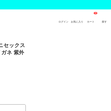
ログイン
お気に入り
カート
探す
ユニセックス
メガネ 紫外