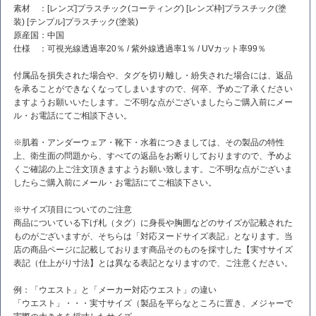
素材 ：[レンズ]プラスチック(コーティング) [レンズ枠]プラスチック(塗
装) [テンプル]プラスチック(塗装)
原産国：中国
仕様 ：可視光線透過率20％ / 紫外線透過率1％ / UVカット率99％
付属品を損失された場合や、タグを切り離し・紛失された場合には、返品
を承ることができなくなってしまいますので、何卒、予めご了承ください
ますようお願いいたします。ご不明な点がございましたらご購入前にメー
ル・お電話にてご相談下さい。
※肌着・アンダーウェア・靴下・水着につきましては、その製品の特性
上、衛生面の問題から、すべての返品をお断りしておりますので、予めよ
くご確認の上ご注文頂きますようお願い致します。ご不明な点がございま
したらご購入前にメール・お電話にてご相談下さい。
※サイズ項目についてのご注意
商品についている下げ札（タグ）に身長や胸囲などのサイズが記載された
ものがございますが、そちらは「対応ヌードサイズ表記」となります。当
店の商品ページに記載しております商品そのものを採寸した【実寸サイズ
表記（仕上がり寸法】とは異なる表記となりますので、ご注意ください。
例：「ウエスト」と「メーカー対応ウエスト」の違い
「ウエスト」・・・実寸サイズ（製品を平らなところに置き、メジャーで