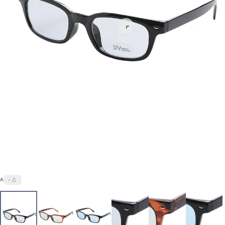
A
- △