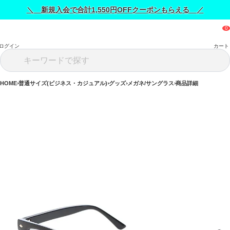
＼ 新規入会で合計1,550円OFFクーポンもらえる ／
ログイン
カート
HOME
普通サイズ(ビジネス・カジュアル)
グッズ
メガネ/サングラス
商品詳細