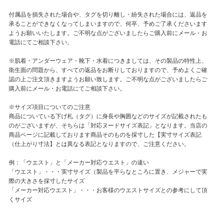
付属品を損失された場合や、タグを切り離し・紛失された場合には、返品を
承ることができなくなってしまいますので、何卒、予めご了承くださいます
ようお願いいたします。ご不明な点がございましたらご購入前にメール・お
電話にてご相談下さい。
※肌着・アンダーウェア・靴下・水着につきましては、その製品の特性上、
衛生面の問題から、すべての返品をお断りしておりますので、予めよくご確
認の上ご注文頂きますようお願い致します。ご不明な点がございましたらご
購入前にメール・お電話にてご相談下さい。
※サイズ項目についてのご注意
商品についている下げ札（タグ）に身長や胸囲などのサイズが記載されたも
のがございますが、そちらは「対応ヌードサイズ表記」となります。当店の
商品ページに記載しております商品そのものを採寸した【実寸サイズ表記
（仕上がり寸法】とは異なる表記となりますので、ご注意ください。
例：「ウエスト」と「メーカー対応ウエスト」の違い
「ウエスト」・・・実寸サイズ（製品を平らなところに置き、メジャーで実
際の大きさを採寸したサイズ
「メーカー対応ウエスト」・・・お客様のウエストサイズとの参考にして頂
くサイズ