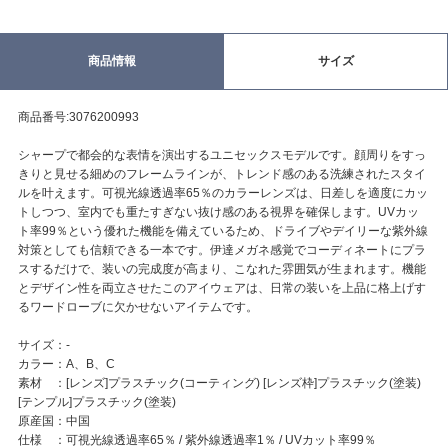
商品情報
サイズ
商品番号:3076200993
シャープで都会的な表情を演出するユニセックスモデルです。顔周りをすっ
きりと見せる細めのフレームラインが、トレンド感のある洗練されたスタイ
ルを叶えます。可視光線透過率65％のカラーレンズは、日差しを適度にカッ
トしつつ、室内でも重たすぎない抜け感のある視界を確保します。UVカッ
ト率99％という優れた機能を備えているため、ドライブやデイリーな紫外線
対策としても信頼できる一本です。伊達メガネ感覚でコーディネートにプラ
スするだけで、装いの完成度が高まり、こなれた雰囲気が生まれます。機能
とデザイン性を両立させたこのアイウェアは、日常の装いを上品に格上げす
るワードローブに欠かせないアイテムです。
サイズ：-
カラー：A、B、C
素材 ：[レンズ]プラスチック(コーティング) [レンズ枠]プラスチック(塗装)
[テンプル]プラスチック(塗装)
原産国：中国
仕様 ：可視光線透過率65％ / 紫外線透過率1％ / UVカット率99％