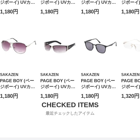
ジボーイ) UVカッ
ジボーイ) UVカッ
ジボーイ) UVカッ
ジボーイ)
ト スクエア サン
ト ラウンド サン
ト 黒縁ウェリント
ト 折り畳
1,180円
1,180円
1,180円
1,180円
グラス ユニセック
グラス ユニセック
ン サングラス ユ
ストン 
ス ダイヤ アイウ
ス カラーレンズ
ニセックス ウェリ
折り畳み
ェア 紫外線対策
コンビネーション
ントン カラーレン
クス カ
PY2899
フレーム アイウェ
ズ アイウェア 伊
アイウェ
ア 伊達メガネ サ
達メガネ 紫外線対
ガネ 紫
ングラス 紫外線対
策 PY1181
PY2924
策 PY2868
SAKAZEN
SAKAZEN
SAKAZEN
SAKAZEN
PAGE BOY (ペー
PAGE BOY (ペー
PAGE BOY (ペー
PAGE B
ジボーイ) UVカッ
ジボーイ) UVカッ
ジボーイ) UVカッ
ジボーイ)
ト ティアドロップ
ト フチなし リム
ト ウェリントン
ト フチな
1,180円
1,180円
1,180円
1,320円
サングラス ユニセ
レス ラージスクエ
ライトカラーグラ
レス 細
ックス アイウェア
ア サングラス ユ
ス ユニセックス
サングラ
紫外線対策
ニセックス スクエ
カラーレンズ マッ
ックス 
最近チェックしたアイテム
PY1165
ア カラーレンズ
トフレーム アイウ
カラーレ
合皮テンプル アイ
ェア 伊達メガネ
ルフレー
ウェア 伊達メガネ
紫外線対策
ェア 伊
紫外線対策
PY1237
紫外線対