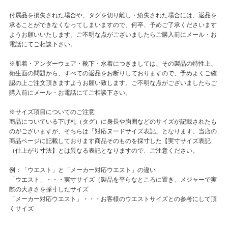
付属品を損失された場合や、タグを切り離し・紛失された場合には、返品を
承ることができなくなってしまいますので、何卒、予めご了承くださいます
ようお願いいたします。ご不明な点がございましたらご購入前にメール・お
電話にてご相談下さい。
※肌着・アンダーウェア・靴下・水着につきましては、その製品の特性上、
衛生面の問題から、すべての返品をお断りしておりますので、予めよくご確
認の上ご注文頂きますようお願い致します。ご不明な点がございましたらご
購入前にメール・お電話にてご相談下さい。
※サイズ項目についてのご注意
商品についている下げ札（タグ）に身長や胸囲などのサイズが記載されたも
のがございますが、そちらは「対応ヌードサイズ表記」となります。当店の
商品ページに記載しております商品そのものを採寸した【実寸サイズ表記
（仕上がり寸法】とは異なる表記となりますので、ご注意ください。
例：「ウエスト」と「メーカー対応ウエスト」の違い
「ウエスト」・・・実寸サイズ（製品を平らなところに置き、メジャーで実
際の大きさを採寸したサイズ
「メーカー対応ウエスト」・・・お客様のウエストサイズとの参考にして頂
くサイズ