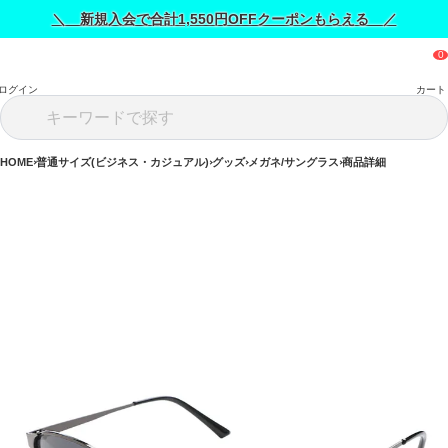
＼ 新規入会で合計1,550円OFFクーポンもらえる ／
ログイン
カート
HOME
普通サイズ(ビジネス・カジュアル)
グッズ
メガネ/サングラス
商品詳細