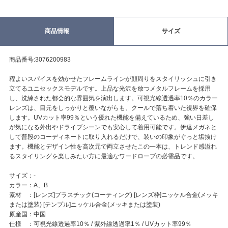
商品情報
サイズ
商品番号:3076200983
程よいスパイスを効かせたフレームラインが顔周りをスタイリッシュに引き
立てるユニセックスモデルです。上品な光沢を放つメタルフレームを採用
し、洗練された都会的な雰囲気を演出します。可視光線透過率10％のカラー
レンズは、目元をしっかりと覆いながらも、クールで落ち着いた視界を確保
します。UVカット率99％という優れた機能を備えているため、強い日差し
が気になる外出やドライブシーンでも安心して着用可能です。伊達メガネと
して普段のコーディネートに取り入れるだけで、装いの印象がぐっと垢抜け
ます。機能とデザイン性を高次元で両立させたこの一本は、トレンド感溢れ
るスタイリングを楽しみたい方に最適なワードローブの必需品です。
サイズ：-
カラー：A、B
素材 ：[レンズ]プラスチック(コーティング) [レンズ枠]ニッケル合金(メッキ
または塗装) [テンプル]ニッケル合金(メッキまたは塗装)
原産国：中国
仕様 ：可視光線透過率10％ / 紫外線透過率1％ / UVカット率99％