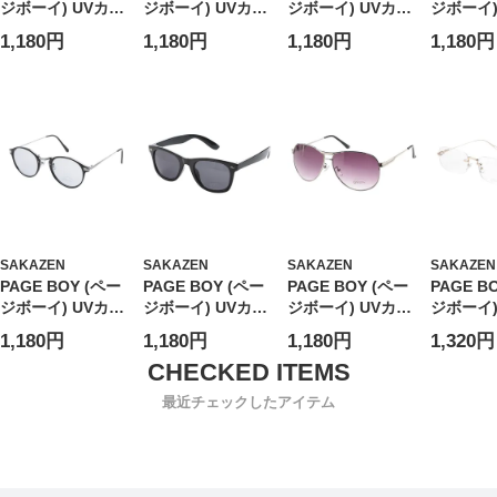
ジボーイ) UVカッ
ジボーイ) UVカッ
ジボーイ) UVカッ
ジボーイ)
ト スクエア サン
ト フチなし リム
ト 黒縁スクエア
ト 細スク
1,180円
1,180円
1,180円
1,180円
グラス ユニセック
レス ラージスクエ
サングラス ユニセ
ングラス
ス ダイヤ アイウ
ア サングラス ユ
ックス スクエア
クス スク
ェア 紫外線対策
ニセックス スクエ
カラーレンズ アイ
ラーレン
PY2899
ア カラーレンズ
ウェア 伊達メガネ
ェア 伊
合皮テンプル アイ
紫外線対策
紫外線対
ウェア 伊達メガネ
PY1255
PY2893
紫外線対策
PYL156
SAKAZEN
SAKAZEN
SAKAZEN
SAKAZEN
PAGE BOY (ペー
PAGE BOY (ペー
PAGE BOY (ペー
PAGE B
ジボーイ) UVカッ
ジボーイ) UVカッ
ジボーイ) UVカッ
ジボーイ)
ト ラウンド サン
ト 黒縁ウェリント
ト ティアドロップ
ト フチな
1,180円
1,180円
1,180円
1,320円
グラス ユニセック
ン サングラス ユ
サングラス ユニセ
レス 細
ス カラーレンズ
ニセックス ウェリ
ックス アイウェア
サングラ
コンビネーション
ントン カラーレン
紫外線対策
ックス 
最近チェックしたアイテム
フレーム アイウェ
ズ アイウェア 伊
PY1165
カラーレ
ア 伊達メガネ 紫
達メガネ 紫外線対
ルフレー
外線対策 PY2705
策 PY1181
ェア 伊
紫外線対