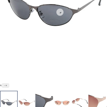
A
- ○