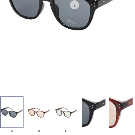
A
B
C