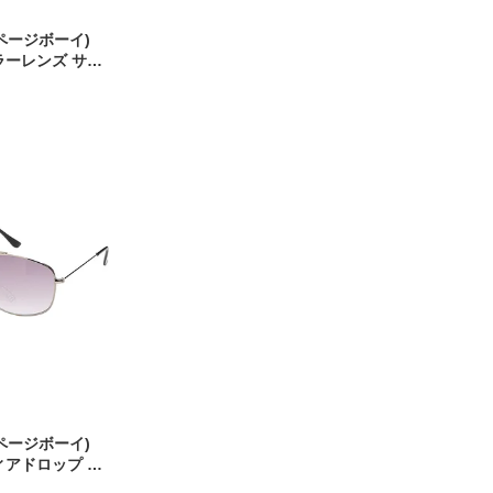
 (ページボーイ)
ラーレンズ サン
セックス スクエア
ョンフレーム ア
達メガネ 紫外線対
 (ページボーイ)
ィアドロップ サ
ニセックス アイウ