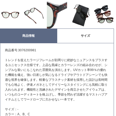
商品情報
サイズ
商品番号:3076200981
トレンドを捉えたラージフレームが顔周りに絶妙なニュアンスをプラスす
るユニセックス仕様です。上品な黒縁とカラーレンズの組み合わせが、シ
ンプルな装いにもこなれた雰囲気を演出します。UVカット率99％の優れ
た機能を備え、強い日差しが気になるドライブやアウトドアシーンでも快
適な視界を確保します。軽量なプラスチック素材を採用した設計は長時間
でも心地よく、伊達メガネとしてデイリーなスタイリングにも気軽に取り
入れられます。機能性と洗練されたデザインを両立させたアイウェアは、
いつものコーディネートを格上げし、季節を問わず活躍するマストハブア
イテムとしてワードローブに欠かせない一本です。
サイズ：-
カラー：A、B、C