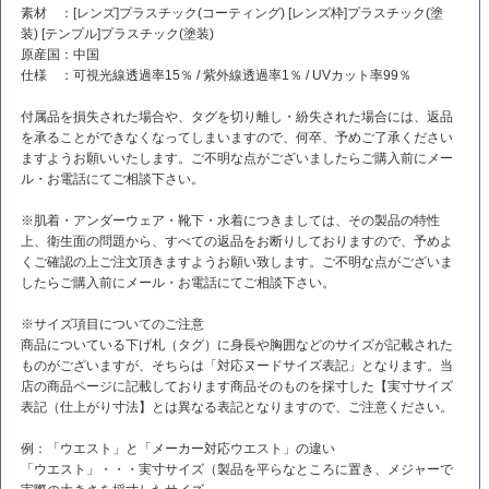
素材 ：[レンズ]プラスチック(コーティング) [レンズ枠]プラスチック(塗
装) [テンプル]プラスチック(塗装)
原産国：中国
仕様 ：可視光線透過率15％ / 紫外線透過率1％ / UVカット率99％
付属品を損失された場合や、タグを切り離し・紛失された場合には、返品
を承ることができなくなってしまいますので、何卒、予めご了承ください
ますようお願いいたします。ご不明な点がございましたらご購入前にメー
ル・お電話にてご相談下さい。
※肌着・アンダーウェア・靴下・水着につきましては、その製品の特性
上、衛生面の問題から、すべての返品をお断りしておりますので、予めよ
くご確認の上ご注文頂きますようお願い致します。ご不明な点がございま
したらご購入前にメール・お電話にてご相談下さい。
※サイズ項目についてのご注意
商品についている下げ札（タグ）に身長や胸囲などのサイズが記載された
ものがございますが、そちらは「対応ヌードサイズ表記」となります。当
店の商品ページに記載しております商品そのものを採寸した【実寸サイズ
表記（仕上がり寸法】とは異なる表記となりますので、ご注意ください。
例：「ウエスト」と「メーカー対応ウエスト」の違い
「ウエスト」・・・実寸サイズ（製品を平らなところに置き、メジャーで