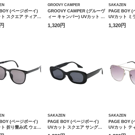
EN
GROOVY CAMPER
SAKAZEN
 BOY (ページボーイ)
GROOVY CAMPER (グルーヴ
PAGE BOY
ット スクエア ティアド
ィー キャンパー) UVカット 黒
UVカット ミ
 サングラス ユニセック
縁ウェリントン サングラス 偏
グラス ユニ
0円
1,320円
1,320円
ラーレンズ メタルフレー
光 ユニセックス ウェリントン
コンビネーシ
イウェア 伊達メガネ 紫
カラーレンズ アイウェア 伊達
イウェア 伊
 PY1256
メガネ 紫外線対策 GC355
策 PY1153
EN
SAKAZEN
SAKAZEN
 BOY (ページボーイ)
PAGE BOY (ページボーイ)
PAGE BOY
ット 折り畳み式 ウェリ
UVカット スクエア サングラ
UVカット テ
 サングラス 折り畳み
ス ユニセックス アイウェア
ングラス ユ