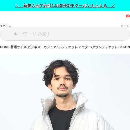
＼ 新規入会で合計1,550円OFFクーポンもらえる ／
ログイン
カート
HOME
普通サイズ(ビジネス・カジュアル)
ジャケット/アウター
ダウンジャケット
SKKO