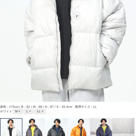
身長：175cm / B：82 / W：68 / H：87 / S：26.0cm 着用サイズ：LL
ホワイト
M ×
L ×
LL ×