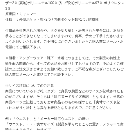
ザー2％ [裏地]ポリエステル100％ [リブ部分]ポリエステル97％ ポリウレタン
3％
原産国：ミャンマー
仕様 ：外側ポケット数×2つ / 内側ポケット数×1つ / 防風性
付属品を損失された場合や、タグを切り離し・紛失された場合には、返品を
承ることができなくなってしまいますので、何卒、予めご了承くださいます
ようお願いいたします。ご不明な点がございましたらご購入前にメール・お
電話にてご相談下さい。
※肌着・アンダーウェア・靴下・水着につきましては、その製品の特性上、
衛生面の問題から、すべての返品をお断りしておりますので、予めよくご確
認の上ご注文頂きますようお願い致します。ご不明な点がございましたらご
購入前にメール・お電話にてご相談下さい。
※サイズ項目についてのご注意
商品についている下げ札（タグ）に身長や胸囲などのサイズが記載されたも
のがございますが、そちらは「対応ヌードサイズ表記」となります。当店の
商品ページに記載しております商品そのものを採寸した【実寸サイズ表記
（仕上がり寸法】とは異なる表記となりますので、ご注意ください。
例：「ウエスト」と「メーカー対応ウエスト」の違い
「ウエスト」・・・実寸サイズ（製品を平らなところに置き、メジャーで実
際の大きさを採寸したサイズ