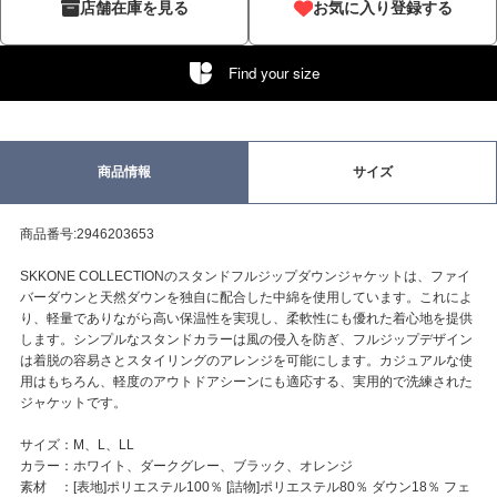
店舗在庫を見る
お気に入り登録する
Find your size
商品情報
サイズ
商品番号:2946203653
SKKONE COLLECTIONのスタンドフルジップダウンジャケットは、ファイ
バーダウンと天然ダウンを独自に配合した中綿を使用しています。これによ
り、軽量でありながら高い保温性を実現し、柔軟性にも優れた着心地を提供
します。シンプルなスタンドカラーは風の侵入を防ぎ、フルジップデザイン
は着脱の容易さとスタイリングのアレンジを可能にします。カジュアルな使
用はもちろん、軽度のアウトドアシーンにも適応する、実用的で洗練された
ジャケットです。
サイズ：M、L、LL
カラー：ホワイト、ダークグレー、ブラック、オレンジ
素材 ：[表地]ポリエステル100％ [詰物]ポリエステル80％ ダウン18％ フェ