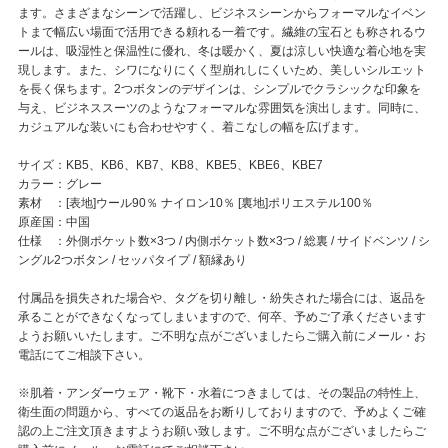
ます。さまざまなシーンで活躍し、ビジネスシーンからフォーマルなイベン
トまで幅広い場面で活用できる頼れる一着です。繊維の宝石とも称されるウ
ールは、吸湿性と保温性に優れ、冬は暖かく、夏は涼しい快適な着心地を実
現します。また、シワになりにくく型崩れしにくいため、美しいシルエット
を長く保ちます。2つボタンのデザインは、シンプルでクラシックな印象を
与え、ビジネススーツのようなフォーマルな雰囲気を演出します。同時に、
カジュアルな装いにも合わせやすく、着こなしの幅を広げます。
サイズ：KB5、KB6、KB7、KB8、KBE5、KBE6、KBE7
カラー：グレー
素材 ：[表地]ウール90％ ナイロン10％ [裏地]ポリエステル100％
原産国：中国
仕様 ：外側ポケット数×3つ / 内側ポケット数×3つ / 総裏 / サイドベンツ / シ
ングル2つボタン / セッパタイプ / 額縁あり
付属品を損失された場合や、タグを切り離し・紛失された場合には、返品を
承ることができなくなってしまいますので、何卒、予めご了承くださいます
ようお願いいたします。ご不明な点がございましたらご購入前にメール・お
電話にてご相談下さい。
※肌着・アンダーウェア・靴下・水着につきましては、その製品の特性上、
衛生面の問題から、すべての返品をお断りしておりますので、予めよくご確
認の上ご注文頂きますようお願い致します。ご不明な点がございましたらご