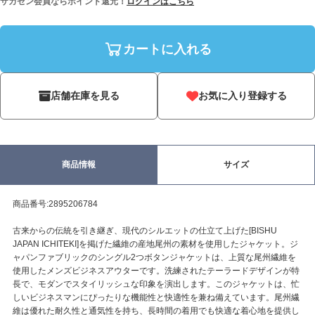
サカゼン会員ならポイント還元！
ログインはこちら
カートに入れる
店舗在庫を見る
お気に入り登録する
商品情報
サイズ
商品番号:2895206784
古来からの伝統を引き継ぎ、現代のシルエットの仕立て上げた[BISHU
JAPAN ICHITEKI]を掲げた繊維の産地尾州の素材を使用したジャケット。ジ
ャパンファブリックのシングル2つボタンジャケットは、上質な尾州繊維を
使用したメンズビジネスアウターです。洗練されたテーラードデザインが特
長で、モダンでスタイリッシュな印象を演出します。このジャケットは、忙
しいビジネスマンにぴったりな機能性と快適性を兼ね備えています。尾州繊
維は優れた耐久性と通気性を持ち、長時間の着用でも快適な着心地を提供し