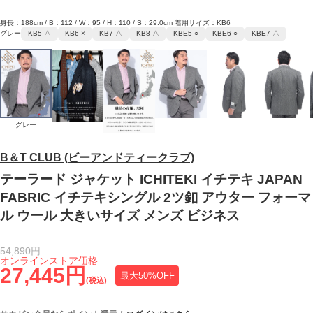
身長：188cm / B：112 / W：95 / H：110 / S：29.0cm 着用サイズ：KB6
グレー
KB5 △
KB6 ×
KB7 △
KB8 △
KBE5 ○
KBE6 ○
KBE7 △
グレー
B＆T CLUB (ビーアンドティークラブ)
テーラード ジャケット ICHITEKI イチテキ JAPAN
FABRIC イチテキシングル 2ツ釦 アウター フォーマ
ル ウール 大きいサイズ メンズ ビジネス
54,890円
オンラインストア価格
27,445円
最大50%OFF
(税込)