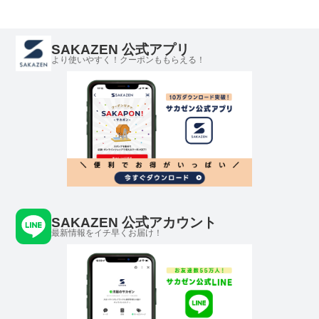
ド 大き
メンズ 
SAKAZEN 公式アプリ
より使いやすく！クーポンももらえる！
SAKAZEN 公式アカウント
最新情報をイチ早くお届け！