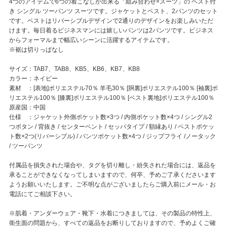
4つのアイテムで6つの着こなしが出来る「組み合わせ×スーツ」の ベスト付
き シングル ツーパンツ スーツです。ジャケットとベスト、2パンツのセット
です。ベストはリバーシブルデザインで2通りのデザインをお楽しみいただ
けます。毎日着るビジネスマンには嬉しいパンツは2パンツです。ビジネス
からフォーマルまで幅広いシーンに活躍するアイテムです。
※裾は切りっぱなし
サイズ：TAB7、TAB8、KB5、KB6、KB7、KB8
カラー：ネイビー
素材 ：[表地]ポリエステル70％ 羊毛30％ [胴裏]ポリエステル100％ [袖裏]ポ
リエステル100％ [膝裏]ポリエステル100％ [ベスト裏地]ポリエステル100％
原産国：中国
仕様 ：ジャケット外側ポケット数×3つ / 内側ポケット数×4つ / シングル2
つボタン / 背抜き / センターベント / セッパタイプ / 額縁あり / ベストポケッ
ト数×2つ(リバーシブル) / パンツポケット数×4つ / ジップフライ /ノータック
/ ツーパンツ
付属品を損失された場合や、タグを切り離し・紛失された場合には、返品を
承ることができなくなってしまいますので、何卒、予めご了承くださいます
ようお願いいたします。ご不明な点がございましたらご購入前にメール・お
電話にてご相談下さい。
※肌着・アンダーウェア・靴下・水着につきましては、その製品の特性上、
衛生面の問題から、すべての返品をお断りしておりますので、予めよくご確