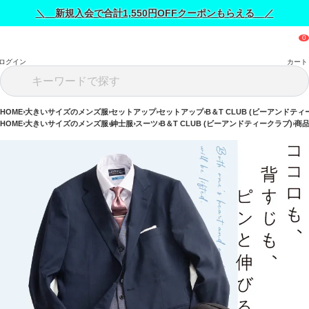
＼ 新規入会で合計1,550円OFFクーポンもらえる ／
ログイン
カート
HOME
大きいサイズのメンズ服
セットアップ
セットアップ
B＆T CLUB (ビーアンドティ
HOME
大きいサイズのメンズ服
紳士服
スーツ
B＆T CLUB (ビーアンドティークラブ)
商