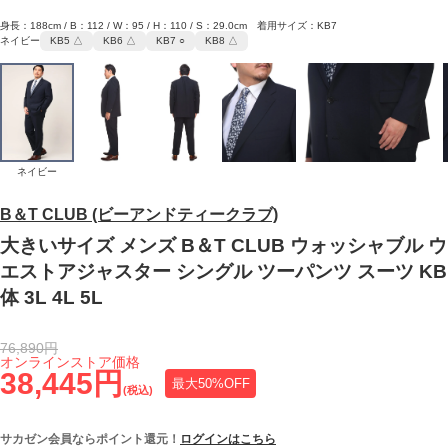
身長：188cm / B：112 / W：95 / H：110 / S：29.0cm 着用サイズ：KB7
ネイビー
KB5 △
KB6 △
KB7 ○
KB8 △
ネイビー
B＆T CLUB (ビーアンドティークラブ)
大きいサイズ メンズ B＆T CLUB ウォッシャブル ウ
エストアジャスター シングル ツーパンツ スーツ KB
体 3L 4L 5L
76,890円
オンラインストア価格
38,445円
最大50%OFF
(税込)
サカゼン会員ならポイント還元！
ログインはこちら