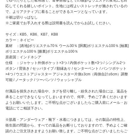
でゆったりとした着用感で、食事前後などでの微妙なウエストの変化にも対
応してくれる嬉しいポイント。生地には程よいストレッチが施されているの
で、よりアクティブに着ることができるスーツとなっています。
※裾は切りっぱなし
※ご家庭でお手入れする際は説明書を読んでからお試しください。
サイズ：KB5、KB6、KB7、KB8
カラー：ネイビー
素材 ：[表地]ポリエステル70％ ウール30％ [胴裏]ポリエステル100％ [袖裏]
ポリエステル100％ [膝裏]ポリエステル100％
原産国：インドネシア
仕様 ：ジャケット外側ポケット×3つ / 内側ポケット数×3つ / シングル2つ
ボタン / 背抜き / セッパタイプ / 額縁あり / センターベント / パンツポケット
×4つ / ウエストアジャスター アジャスター片側±3cm（両側合計±6cm）調整
可能 / ノータック / ツーパンツ / ウォッシャブル
付属品を損失された場合や、タグを切り離し・紛失された場合には、返品を
承ることができなくなってしまいますので、何卒、予めご了承くださいます
ようお願いいたします。ご不明な点がございましたらご購入前にメール・お
電話にてご相談下さい。
※肌着・アンダーウェア・靴下・水着につきましては、その製品の特性上、
衛生面の問題から、すべての返品をお断りしておりますので、予めよくご確
認の上ご注文頂きますようお願い致します。ご不明な点がございましたらご