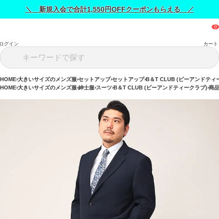
＼ 新規入会で合計1,550円OFFクーポンもらえる ／
ログイン
カート
HOME
大きいサイズのメンズ服
セットアップ
セットアップ
B＆T CLUB (ビーアンドティ
HOME
大きいサイズのメンズ服
紳士服
スーツ
B＆T CLUB (ビーアンドティークラブ)
商