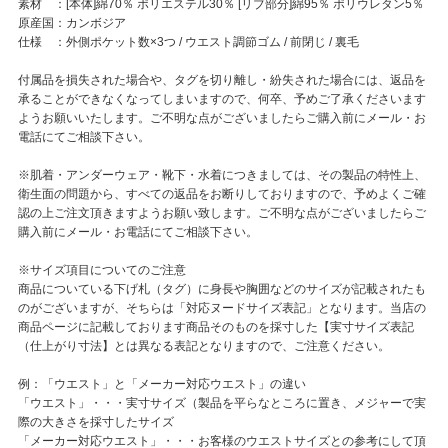
素材 ：[本体]綿70％ ポリエステル30％ [リブ部分]綿95％ ポリウレタン5％
原産国：カンボジア
仕様 ：外側ポケット数×3つ / ウエスト調節ゴム / 前閉じ / 裏毛
付属品を損失された場合や、タグを切り離し・紛失された場合には、返品を
承ることができなくなってしまいますので、何卒、予めご了承くださいます
ようお願いいたします。ご不明な点がございましたらご購入前にメール・お
電話にてご相談下さい。
※肌着・アンダーウェア・靴下・水着につきましては、その製品の特性上、
衛生面の問題から、すべての返品をお断りしておりますので、予めよくご確
認の上ご注文頂きますようお願い致します。ご不明な点がございましたらご
購入前にメール・お電話にてご相談下さい。
※サイズ項目についてのご注意
商品についている下げ札（タグ）に身長や胸囲などのサイズが記載されたも
のがございますが、そちらは「対応ヌードサイズ表記」となります。当店の
商品ページに記載しております商品そのものを採寸した【実寸サイズ表記
（仕上がり寸法】とは異なる表記となりますので、ご注意ください。
例：「ウエスト」と「メーカー対応ウエスト」の違い
「ウエスト」・・・実寸サイズ（製品を平らなところに置き、メジャーで実
際の大きさを採寸したサイズ
「メーカー対応ウエスト」・・・お客様のウエストサイズとの参考にして頂