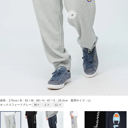
身長：175cm / B：82 / W：68 / H：87 / S：26.0cm 着用サイズ：LL
オックスフォードグレー
M ×
L ×
LL ×