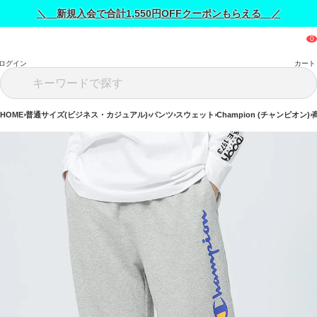
＼ 新規入会で合計1,550円OFFクーポンもらえる ／
ログイン
カート
HOME
普通サイズ(ビジネス・カジュアル)
パンツ
スウェット
Champion (チャンピオン)