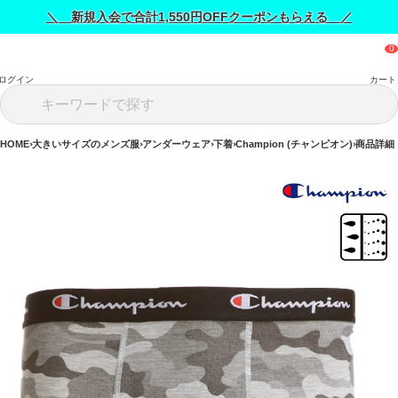
＼ 新規入会で合計1,550円OFFクーポンもらえる ／
ログイン
カート
HOME
大きいサイズのメンズ服
アンダーウェア
下着
Champion (チャンピオン)
商品詳細