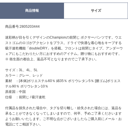
商品情報
サイズ
商品番号:2805203444
迷彩柄が目を引くデザインのChampionの前閉じ ボクサーパンツです。ウエ
ストゴムのロゴがアクセントをプラス。ドライで快適な着心地をキープする
吸汗速乾機能「doubleDRY」を搭載。フロントは前閉じタイプ。アンダーウ
ェアにもこだわりたい方におすすめのアイテム。贈り物にもおすすめです。
※ 衛生面の都合上、返品不可となりますのでご了承下さい。
サイズ：3L、4L、5L
カラー：グレー、レッド
素材 ：[本体]ポリエステル60％ 綿35％ ポリウレタン5％ [腰ゴム]ポリエス
テル90％ ポリウレタン10％
原産国：中国
仕様 ：前閉じ / 吸汗速乾
付属品を損失された場合や、タグを切り離し・紛失された場合には、返品を
承ることができなくなってしまいますので、何卒、予めご了承くださいます
ようお願いいたします。ご不明な点がございましたらご購入前にメール・お
電話にてご相談下さい。