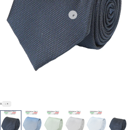
A
- ×