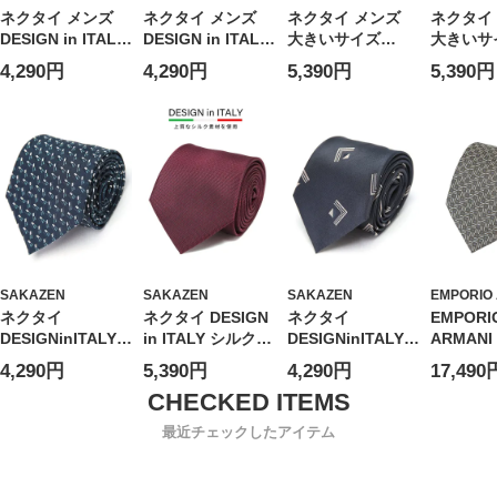
ネクタイ メンズ
ネクタイ メンズ
ネクタイ メンズ
ネクタイ
DESIGN in ITALY
DESIGN in ITALY
大きいサイズ
大きいサ
シルク混 無地 タ
シルク混 小紋柄
DESIGN in ITALY
DESIGN 
4,290円
4,290円
5,390円
5,390円
イ SAKAZEN サカ
タイ SAKAZEN サ
シルク混 無地 タ
シルク混 
ゼン
カゼン
イ
イ
SAKAZEN
SAKAZEN
SAKAZEN
EMPORIO
ネクタイ
ネクタイ DESIGN
ネクタイ
EMPORI
DESIGNinITALY
in ITALY シルク混
DESIGNinITALY
ARMANI
シルク 総柄 フォ
無地 大きいサイズ
シルク 総柄 フォ
リオアル
4,290円
5,390円
4,290円
17,490
ーマル タイ ギフ
メンズ ビジネス
ーマル タイ ギフ
メンズ 
ト プレゼント 大
紳士
ト プレゼント 大
シルク10
きいサイズ メンズ
きいサイズ メンズ
柄＆ドッ
最近チェックしたアイテム
ビジネス
ビジネス
EAEM13
08