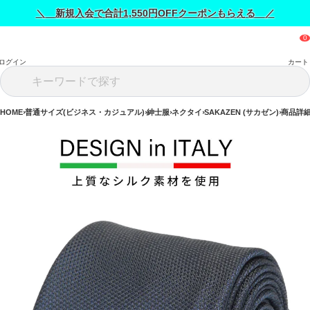
＼ 新規入会で合計1,550円OFFクーポンもらえる ／
ログイン
カート
HOME
普通サイズ(ビジネス・カジュアル)
紳士服
ネクタイ
SAKAZEN (サカゼン)
商品詳