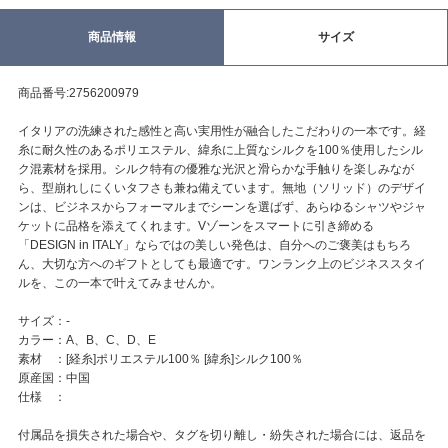
商品情報
サイズ
商品番号:2756200979
イタリアの洗練された感性と高い実用性が融合したこだわりの一本です。経
糸に耐久性のあるポリエステル、緯糸に上質なシルクを100％使用したシル
ク混素材を採用。シルク特有の優雅な光沢と滑らかな手触りを楽しみなが
ら、型崩れしにくいタフさも兼ね備えています。無地（ソリッド）のデザイ
ンは、ビジネスからフォーマルまでシーンを選ばず、あらゆるシャツやジャ
ケットに品格を添えてくれます。Vゾーンをスマートに引き締める
「DESIGN in ITALY」ならではの美しい発色は、自分へのご褒美はもちろ
ん、大切な方へのギフトとしても最適です。ワンランク上のビジネススタイ
ルを、この一本で叶えてみませんか。
サイズ：-
カラー：A、B、C、D、E
素材 ：[経糸]ポリエステル100％ [緯糸]シルク100％
原産国：中国
仕様 ：
付属品を損失された場合や、タグを切り離し・紛失された場合には、返品を