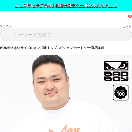
＼ 新規入会で合計1,550円OFFクーポンもらえる ／
ログイン
カート
HOME
大きいサイズのメンズ服
トップス
Tシャツ/カットソー
商品詳細