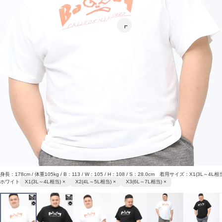
身長：178cm / 体重105kg / B：113 / W：105 / H：108 / S：28.0cm 着用サイズ：X1(3L～4L相
ホワイト
X1(3L～4L相当) ×
X2(4L～5L相当) ×
X3(6L～7L相当) ×