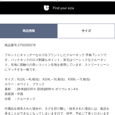
Find your size
商品情報
サイズ
商品番号:2750200278
フロントにキャッチーなロゴをプリントしたクルーネック 半袖 Tシャツで
す。バックネックのロゴ刺繍もポイント。首元はベーシックなクルーネッ
ク。生地に肌触りの良いコットン生地を使用しています。ストリートシーン
にマッチする一枚です。
サイズ：X1(3L～4L相当)、X2(4L～5L相当)、X3(6L～7L相当)
カラー：ホワイト、ブラック
素材 ：[本体]綿100％ [別布]綿96％ ポリウレタン4％
原産国：中国
仕様 ：クルーネック
付属品を損失された場合や、タグを切り離し・紛失された場合には、返品を
承ることができなくなってしまいますので、何卒、予めご了承くださいます