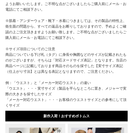
ようお願いいたします。ご不明な点がございましたらご購入前にメール・お
電話にてご相談下さい。
※肌着・アンダーウェア・靴下・水着につきましては、その製品の特性上、
衛生面の問題から、すべての返品をお断りしておりますので、予めよくご確
認の上ご注文頂きますようお願い致します。ご不明な点がございましたらご
購入前にメール・お電話にてご相談下さい。
※サイズ項目についてのご注意
商品についている下げ札（タグ）に身長や胸囲などのサイズが記載されたも
のがございますが、そちらは「対応ヌードサイズ表記」となります。当店の
商品ページに記載しております商品そのものを採寸した【実寸サイズ表記
（仕上がり寸法】とは異なる表記となりますので、ご注意ください。
例：「ウエスト」と「メーカー対応ウエスト」の違い
「ウエスト」・・・実寸サイズ（製品を平らなところに置き、メジャーで実
際の大きさを採寸したサイズ
「メーカー対応ウエスト」・・・お客様のウエストサイズとの参考にして頂
くサイズ
新作入荷！おすすめボトムス