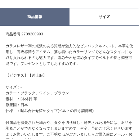
商品情報
サイズ
商品番号:2709200993
ガラスレザー調の光沢のある質感が魅力的なピンバックル ベルト。本革を使
用し、高級感漂うアイテム。落ち着いたカラーリングでどんなスタイルにも
取り入れられるのも魅力です。噛み合わせ留めタイプでベルトの長さ調整可
能です。プレゼントとしてもおすすめです。
【ビジネス】【紳士服】
サイズ：-
カラー：ブラック、ワイン、ブラウン
素材 ：[本体]牛革
原産国：日本
仕様 ：噛み合わせ留めタイプ(ベルトの長さ調節可)
付属品を損失された場合や、タグを切り離し・紛失された場合には、返品を
承ることができなくなってしまいますので、何卒、予めご了承くださいます
ようお願いいたします。ご不明な点がございましたらご購入前にメール・お