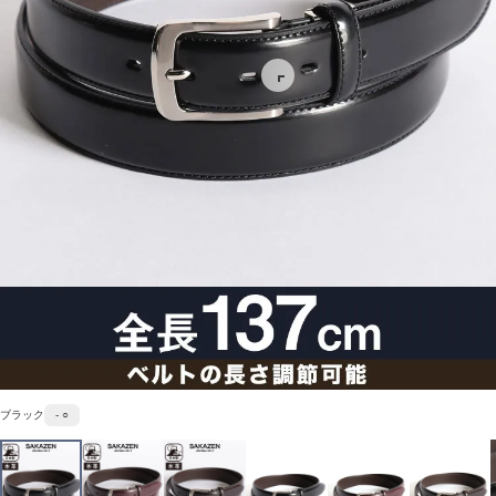
ブラック
- ○