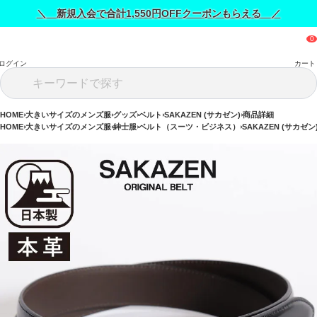
＼ 新規入会で合計1,550円OFFクーポンもらえる ／
ログイン
カート
HOME
大きいサイズのメンズ服
グッズ
ベルト
SAKAZEN (サカゼン)
商品詳細
HOME
大きいサイズのメンズ服
紳士服
ベルト（スーツ・ビジネス）
SAKAZEN (サカゼン