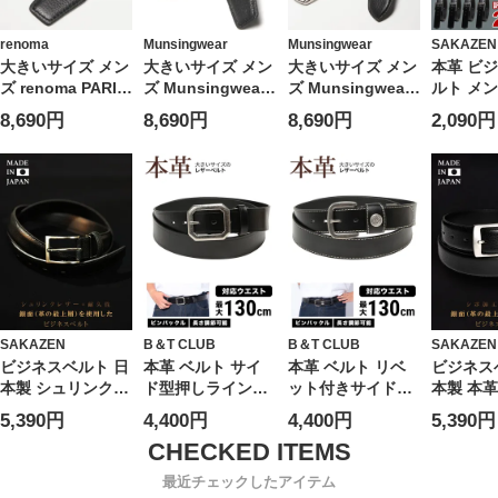
renoma
Munsingwear
Munsingwear
SAKAZEN
大きいサイズ メン
大きいサイズ メン
大きいサイズ メン
本革 ビジ
ズ renoma PARIS
ズ Munsingwear
ズ Munsingwear
ルト メン
(レノマ パリス）
(マンシングウェ
(マンシングウェ
ネス 紳士
8,690円
8,690円
8,690円
2,090円
本革 牛革 レザー
ア） 本革 牛革 レ
ア） 本革 牛革 レ
ザー フ
角FITバックル ス
ザー 丸FITバック
ザー ピンバックル
ーパーロング ベル
ル スーパーロング
スーパーロング ベ
ト【父の日 プレゼ
ベルト【父の日 プ
ルト【父の日 プレ
ントギフト】
レゼントギフト】
ゼントギフト】
SAKAZEN
B＆T CLUB
B＆T CLUB
SAKAZEN
ビジネスベルト 日
本革 ベルト サイ
本革 ベルト リベ
ビジネス
本製 シュリンクレ
ド型押しラインベ
ット付きサイドス
本製 本革
ザー ピンバックル
ルト レザーベルト
テッチ レザーベル
工 ピン
5,390円
4,400円
4,400円
5,390円
レザー ギフト プ
カジュアル 大きい
ト カジュアル 大
レザー ギ
レゼント メンズ
サイズ メンズ
きいサイズ メンズ
レゼント
ビジネス 紳士
ビジネス
最近チェックしたアイテム