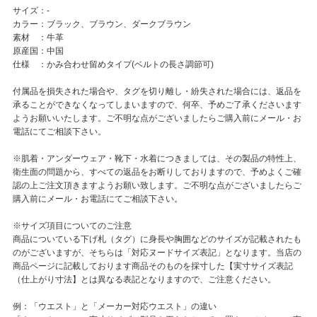
サイズ：-
カラー：ブラック、ブラウン、ダークブラウン
素材 ：牛革
原産国：中国
仕様 ：かみ合わせ留めタイプ(ベルトの長さ調節可)
付属品を損失された場合や、タグを切り離し・紛失された場合には、返品を
承ることができなくなってしまいますので、何卒、予めご了承くださいます
ようお願いいたします。ご不明な点がございましたらご購入前にメール・お
電話にてご相談下さい。
※肌着・アンダーウェア・靴下・水着につきましては、その製品の特性上、
衛生面の問題から、すべての返品をお断りしておりますので、予めよくご確
認の上ご注文頂きますようお願い致します。ご不明な点がございましたらご
購入前にメール・お電話にてご相談下さい。
※サイズ項目についてのご注意
商品についている下げ札（タグ）に身長や胸囲などのサイズが記載されたも
のがございますが、そちらは「対応ヌードサイズ表記」となります。当店の
商品ページに記載しております商品そのものを採寸した【実寸サイズ表記
（仕上がり寸法】とは異なる表記となりますので、ご注意ください。
例：「ウエスト」と「メーカー対応ウエスト」の違い