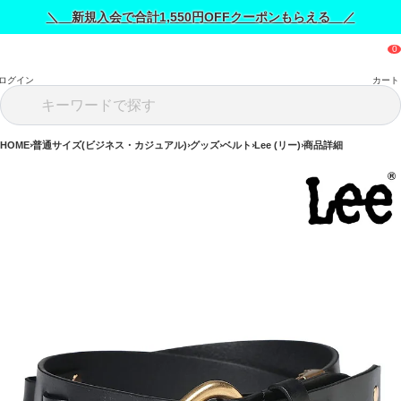
＼ 新規入会で合計1,550円OFFクーポンもらえる ／
ログイン
カート
HOME
普通サイズ(ビジネス・カジュアル)
グッズ
ベルト
Lee (リー)
商品詳細