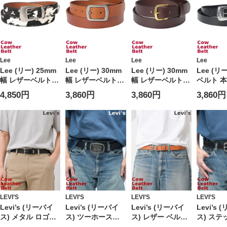
Lee
Lee
Lee
Lee
Lee (リー) 25mm
Lee (リー) 30mm
Lee (リー) 30mm
Lee (リ
幅 レザーベルト
幅 レザーベルト
幅 レザーベルト
ベルト 本
ウエスタン ハラコ
本革 ロゴ ピンバ
本革 ゴールドバッ
スタン 
4,850円
3,860円
3,860円
3,860円
調 ピンバックル
ックル ナローベル
クル ミニロゴ ユ
ル ユニ
本革 ユニセックス
ト ユニセックス
ニセックス
120599
0120599COW
120598
120597
LEVI’S
LEVI’S
LEVI’S
LEVI’S
Levi’s (リーバイ
Levi’s (リーバイ
Levi’s (リーバイ
Levi’s
ス) メタル ロゴプ
ス) ツーホースデ
ス) レザー ベルト
ス) ステ
レート レザー ベ
ザイン バックル
ピンバックル ベー
ーベルト 