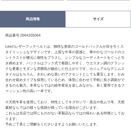
商品情報
サイズ
商品番号:2664205064
Leeのレザーフックベルトは、独特な形状のゴールドバックルが目を引くス
タイリッシュなデザインです。上質な牛革の質感と、華やかなゴールドのコ
ントラストが腰元に個性をプラスし、シンプルなコーディネートをぐっと引
き締めます。バックルはフック式で着脱しやすく、ウエスタン調のクラシッ
クな要素とモダンな雰囲気が融合した仕上がりです。カジュアルなデニムス
タイルはもちろん、きれいめな装いのアクセントとしても重宝します。かみ
合わせ留めタイプを採用しているため、体型に合わせて手軽に長さ調節がで
きるのも魅力。本革ならではの経年変化を楽しみながら、長く愛用できるフ
ァッション性の高い一本です。
※天然牛革を使用しており、特性としてキズやシワ・黒点や色ムラ等、天然
素材ならではの様々な痕跡が残っている場合がございます。
これらは当店では同じものがない革製品ならではの味わいある特徴としてお
ります。
予めご了承とご理解をくださいますようお願いいたします。