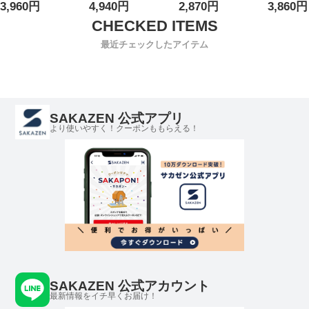
3,960円
4,940円
2,870円
3,860円
ルト ピンバックル
レザーベルト 本革
シック ユニセック
革 15116
ユニセックス
牛革 本皮
ス
15116067
最近チェックしたアイテム
SAKAZEN 公式アプリ
より使いやすく！クーポンももらえる！
SAKAZEN 公式アカウント
最新情報をイチ早くお届け！