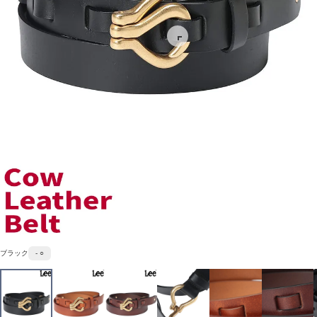
ブラック
- ○