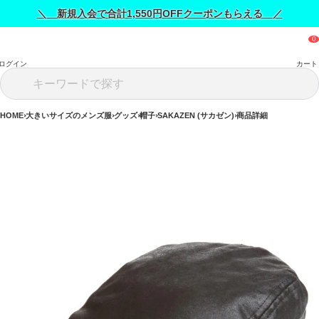
＼ 新規入会で合計1,550円OFFクーポンもらえる ／
ログイン
カート
HOME
大きいサイズのメンズ服
グッズ
帽子
SAKAZEN (サカゼン)
商品詳細