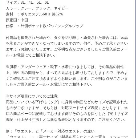
サイズ：3L、4L、5L、6L
カラー：グレー、ブラック、ネイビー
素材 ：ポリエステル68％ 綿32％
原産国：中国
仕様 ：外側ポケット数×2つ / シングルジップ
付属品を損失された場合や、タグを切り離し・紛失された場合には、返品
を承ることができなくなってしまいますので、何卒、予めご了承ください
ますようお願いいたします。ご不明な点がございましたらご購入前にメー
ル・お電話にてご相談下さい。
※肌着・アンダーウェア・靴下・水着につきましては、その製品の特性
上、衛生面の問題から、すべての返品をお断りしておりますので、予めよ
くご確認の上ご注文頂きますようお願い致します。ご不明な点がございま
したらご購入前にメール・お電話にてご相談下さい。
※サイズ項目についてのご注意
商品についている下げ札（タグ）に身長や胸囲などのサイズが記載された
ものがございますが、そちらは「対応ヌードサイズ表記」となります。当
店の商品ページに記載しております商品そのものを採寸した【実寸サイズ
表記（仕上がり寸法】とは異なる表記となりますので、ご注意ください。
例：「ウエスト」と「メーカー対応ウエスト」の違い
「ウエスト」・・・実寸サイズ（製品を平らなところに置き、メジャーで