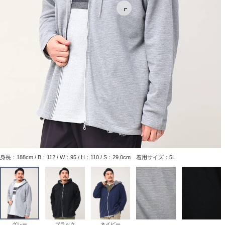
身長：188cm / B：112 / W：95 / H：110 / S：29.0cm 着用サイズ：5L
グレー
ブラック
ネイビー